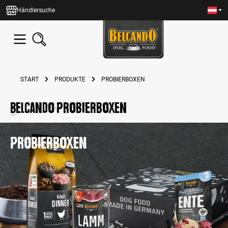
alt springen
Händlersuche
START
PRODUKTE
PROBIERBOXEN
BELCANDO Probierboxen
Probierboxen