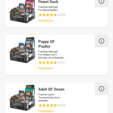
Finest Duck
Frisches Geflügel
Für kleine Rassen
Durchschnittliche Bewertung 4.8 von 5 Stern
4,8 (44)
Probierbox
Puppy GF
Poultry
Frisches Geflügel
Für Welpen bis 4
Monate; ohne Getreide
Durchschnittliche Bewertung 4.8 von 5 Stern
4,8 (51)
Probierbox
Adult GF Ocean
Frischer Lachs
Trockenfutter ohne
Getreide
Durchschnittliche Bewertung 4.8 von 5 Stern
4,9 (24)
Probierbox