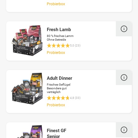
Probierbox
Fresh Lamb
80 % frisches Lamm
Ohne Getreide
Durchschnittliche Bewertung 5 von 5 Sterne
5,0 (23)
Probierbox
Adult Dinner
Frisches Geflügel
Besonders gut
verträglich
Durchschnittliche Bewertung 4.7 von 5 Stern
4,8 (33)
Probierbox
Finest GF
Senior