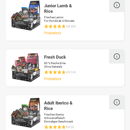
Junior Lamb &
Rice
Frisches Lamm
Für Hunde ab 4 Monate
Durchschnittliche Bewertung 4.8 von 5 Stern
4,8 (26)
Probierbox
Fresh Duck
80 % frische Ente
Ohne Getreide
Durchschnittliche Bewertung 4.8 von 5 Stern
4,9 (14)
Probierbox
Adult Iberico &
Rice
Frisches Iberico
Schweinefleisch
Einmaliger Geschmack
Durchschnittliche Bewertung 5 von 5 Sterne
5,0 (2)