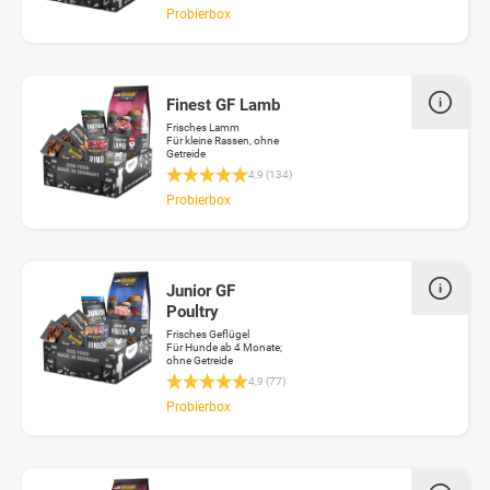
Probierbox
Finest GF Lamb
Frisches Lamm
Für kleine Rassen, ohne
Getreide
Durchschnittliche Bewertung 4.9 von 5 Stern
4,9 (134)
Probierbox
Junior GF
Poultry
Frisches Geflügel
Für Hunde ab 4 Monate;
ohne Getreide
Durchschnittliche Bewertung 4.9 von 5 Stern
4,9 (77)
Probierbox