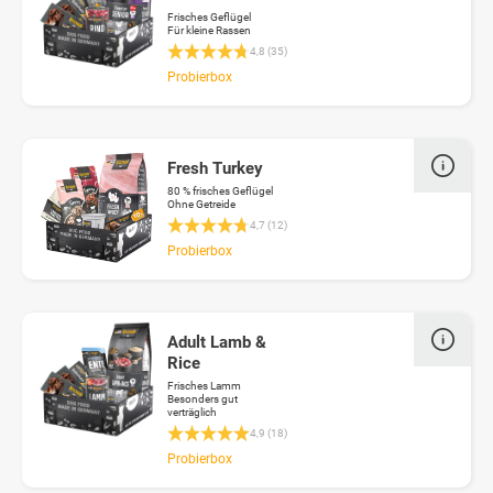
Frisches Geflügel
Für kleine Rassen
Durchschnittliche Bewertung 4.8 von 5 Stern
4,8 (35)
Probierbox
Fresh Turkey
80 % frisches Geflügel
Ohne Getreide
Durchschnittliche Bewertung 4.6 von 5 Stern
4,7 (12)
Probierbox
Adult Lamb &
Rice
Frisches Lamm
Besonders gut
verträglich
Durchschnittliche Bewertung 4.9 von 5 Stern
4,9 (18)
Probierbox