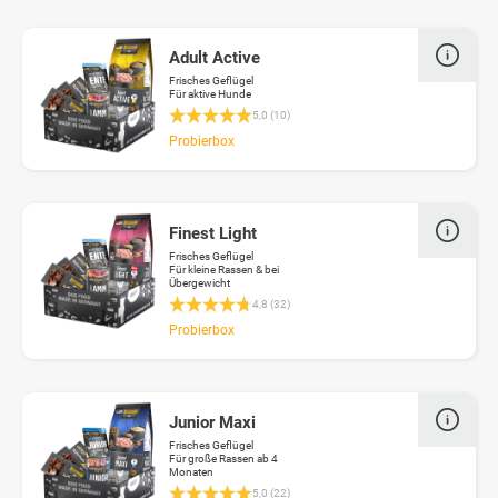
Adult Active
Frisches Geflügel
Für aktive Hunde
Durchschnittliche Bewertung 5 von 5 Sterne
5,0 (10)
Probierbox
Finest Light
Frisches Geflügel
Für kleine Rassen & bei
Übergewicht
Durchschnittliche Bewertung 4.8 von 5 Stern
4,8 (32)
Probierbox
Junior Maxi
Frisches Geflügel
Für große Rassen ab 4
Monaten
Durchschnittliche Bewertung 5 von 5 Sterne
5,0 (22)