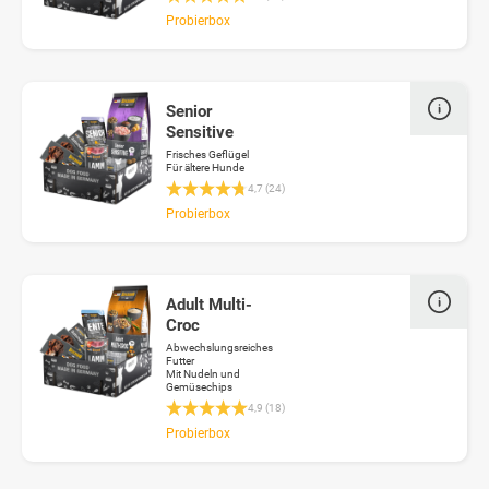
Probierbox
Senior
Sensitive
Frisches Geflügel
Für ältere Hunde
Durchschnittliche Bewertung 4.7 von 5 Stern
4,7 (24)
Probierbox
Adult Multi-
Croc
Abwechslungsreiches
Futter
Mit Nudeln und
Gemüsechips
Durchschnittliche Bewertung 4.8 von 5 Stern
4,9 (18)
Probierbox