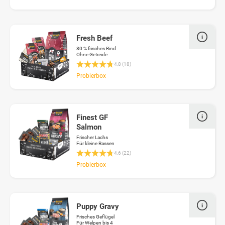
Fresh Beef
80 % frisches Rind
Ohne Getreide
Durchschnittliche Bewertung 4.7 von 5 Stern
4,8 (18)
Probierbox
Finest GF
Salmon
Frischer Lachs
Für kleine Rassen
Durchschnittliche Bewertung 4.6 von 5 Stern
4,6 (22)
Probierbox
Puppy Gravy
Frisches Geflügel
Für Welpen bis 4