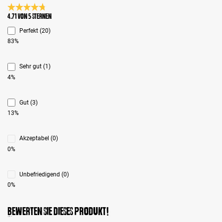
Durchschnittliche Bewertung 4.7 von 5 Sternen
4.71 von 5 Sternen
Perfekt (20)
83%
Sehr gut (1)
4%
Gut (3)
13%
Akzeptabel (0)
0%
Unbefriedigend (0)
0%
Bewerten Sie dieses Produkt!