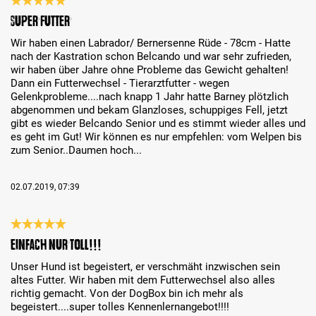
Bewertung mit 5 von 5 Sternen
Super Futter
Wir haben einen Labrador/ Bernersenne Rüde - 78cm - Hatte
nach der Kastration schon Belcando und war sehr zufrieden,
wir haben über Jahre ohne Probleme das Gewicht gehalten!
Dann ein Futterwechsel - Tierarztfutter - wegen
Gelenkprobleme....nach knapp 1 Jahr hatte Barney plötzlich
abgenommen und bekam Glanzloses, schuppiges Fell, jetzt
gibt es wieder Belcando Senior und es stimmt wieder alles und
es geht im Gut! Wir können es nur empfehlen: vom Welpen bis
zum Senior..Daumen hoch...
02.07.2019, 07:39
Bewertung mit 5 von 5 Sternen
Einfach nur toll!!!
Unser Hund ist begeistert, er verschmäht inzwischen sein
altes Futter. Wir haben mit dem Futterwechsel also alles
richtig gemacht. Von der DogBox bin ich mehr als
begeistert....super tolles Kennenlernangebot!!!!