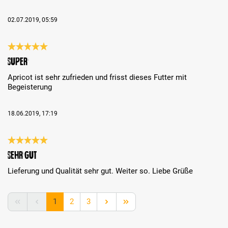
02.07.2019, 05:59
Bewertung mit 5 von 5 Sternen
Super
Apricot ist sehr zufrieden und frisst dieses Futter mit
Begeisterung
18.06.2019, 17:19
Bewertung mit 5 von 5 Sternen
Sehr gut
Lieferung und Qualität sehr gut. Weiter so. Liebe Grüße
Seite
Seite
Seite
1
2
3