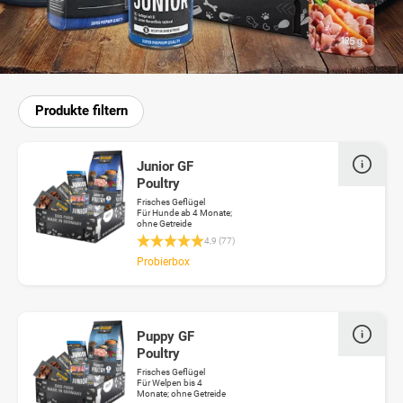
Produkte filtern
Junior GF
Poultry
Frisches Geflügel
Für Hunde ab 4 Monate;
ohne Getreide
Durchschnittliche Bewertung 4.9 von 5 Stern
4,9 (77)
Probierbox
Puppy GF
Poultry
Frisches Geflügel
Für Welpen bis 4
Monate; ohne Getreide