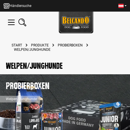
alt springen
Händlersuche
START
PRODUKTE
PROBIERBOXEN
WELPEN/JUNGHUNDE
Welpen/Junghunde
Probierboxen
Welpen/Junghunde