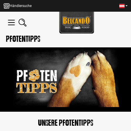
alt springen
Händlersuche
Pfotentipps
Unsere Pfotentipps