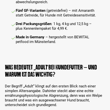
a
n
abwechslungsreich.
o
w
n
.
d
ä
t
Fünf GF-Varianten
(getreidefrei) – mit Amaranth
u
h
e
statt Getreide, für Hunde mit Getreidesensitivität.
k
l
n
t
t
a
Drei Packungsgrößen
: 1 kg, 4 kg und 12,5 kg –
-
w
u
plus Kennenlernpaket für 4,99 €.
V
e
s
a
r
Made in Germany
– hergestellt von BEWITAL
g
r
d
petfood im Münsterland.
e
i
e
w
a
n
ä
n
.
h
t
l
e
t
Was bedeutet „Adult“ bei Hundefutter – und
n
w
a
warum ist das wichtig?
e
u
r
s
d
Der Begriff „Adult“ klingt auf den ersten Blick nach einer
g
e
simplen Altersangabe. Dahinter steckt aber eine echte
e
n
ernährungsphysiologische Abgrenzung, denn was ein Welpe
w
.
braucht und was ein ausgewachsener Hund braucht,
ä
unterscheidet sich grundlegend.
h
l