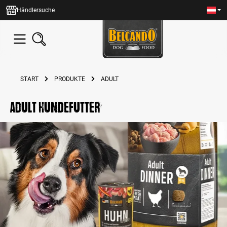
alt springen
Händlersuche
START
PRODUKTE
ADULT
Adult Hundefutter