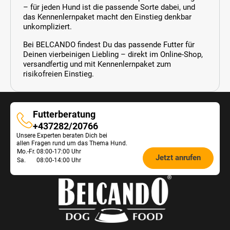
– für jeden Hund ist die passende Sorte dabei, und
das Kennenlernpaket macht den Einstieg denkbar
unkompliziert.
Bei BELCANDO findest Du das passende Futter für
Deinen vierbeinigen Liebling – direkt im Online-Shop,
versandfertig und mit Kennenlernpaket zum
risikofreien Einstieg.
Futterberatung
Futterberatung
+437282/20766
Unsere Experten beraten Dich bei
allen Fragen rund um das Thema Hund.
Öffnungszeiten
Mo.-Fr.
08:00-17:00 Uhr
Jetzt anrufen
Sa.
08:00-14:00 Uhr
Futterberatung: