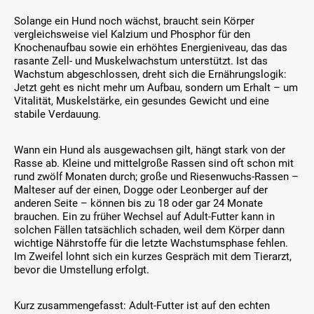
t
Solange ein Hund noch wächst, braucht sein Körper
w
vergleichsweise viel Kalzium und Phosphor für den
e
Knochenaufbau sowie ein erhöhtes Energieniveau, das das
r
rasante Zell- und Muskelwachstum unterstützt. Ist das
d
Wachstum abgeschlossen, dreht sich die Ernährungslogik:
e
Jetzt geht es nicht mehr um Aufbau, sondern um Erhalt – um
n
Vitalität, Muskelstärke, ein gesundes Gewicht und eine
.
stabile Verdauung.
Wann ein Hund als ausgewachsen gilt, hängt stark von der
Rasse ab. Kleine und mittelgroße Rassen sind oft schon mit
rund zwölf Monaten durch; große und Riesenwuchs-Rassen –
Malteser auf der einen, Dogge oder Leonberger auf der
anderen Seite – können bis zu 18 oder gar 24 Monate
brauchen. Ein zu früher Wechsel auf Adult-Futter kann in
solchen Fällen tatsächlich schaden, weil dem Körper dann
wichtige Nährstoffe für die letzte Wachstumsphase fehlen.
Im Zweifel lohnt sich ein kurzes Gespräch mit dem Tierarzt,
bevor die Umstellung erfolgt.
Kurz zusammengefasst: Adult-Futter ist auf den echten