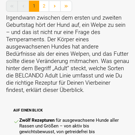
w
k
e
u
r
a
Seite
Seite
e
1
2
ö
n
s
s
r
r
n
P
g
c
i
Irgendwann zwischen dem ersten und zweiten
d
n
r
e
h
a
e
e
o
Geburtstag hört der Hund auf, ein Welpe zu sein
w
i
n
n
n
d
ä
– und das ist nicht nur eine Frage des
e
t
.
d
u
h
d
e
Temperaments. Der Körper eines
i
k
l
e
n
ausgewachsenen Hundes hat andere
e
t
t
n
a
v
-
Bedürfnisse als der eines Welpen, und das Futter
w
e
u
e
V
e
sollte diese Veränderung mitmachen. Was genau
n
s
r
a
r
P
g
hinter dem Begriff „Adult“ steckt, welche Sorten
s
r
d
r
e
c
die BELCANDO Adult Linie umfasst und wie Du
i
e
o
w
h
a
die richtige Rezeptur für Deinen Vierbeiner
n
d
ä
i
n
.
u
findest, erklärt dieser Überblick.
h
e
t
k
l
d
e
t
t
e
n
-
w
n
a
AUF EINEN BLICK
V
e
e
u
a
r
Zwölf Rezepturen
für ausgewachsene Hunde aller
n
s
r
d
Rassen und Größen – von aktiv bis
P
g
i
e
gewichtsbewusst, von getreidefrei bis
r
e