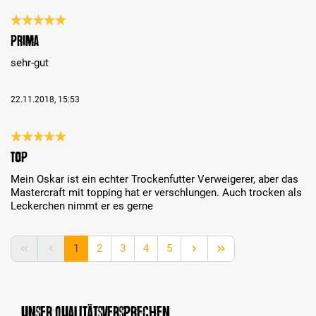
Bewertung mit 5 von 5 Sternen
prima
sehr-gut
22.11.2018, 15:53
Bewertung mit 5 von 5 Sternen
Top
Mein Oskar ist ein echter Trockenfutter Verweigerer, aber das
Mastercraft mit topping hat er verschlungen. Auch trocken als
Leckerchen nimmt er es gerne
Seite
Seite
Seite
Seite
Seite
1
2
3
4
5
Unser Qualitätsversprechen