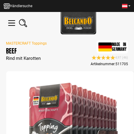
alt springen
Händlersuche
MASTERCRAFT Toppings
MADE IN
Beef
GERMANY
Rind mit Karotten
4,97
(46)
Durchschnittliche Be
Artikelnummer:
511705
Bildergalerie überspringen