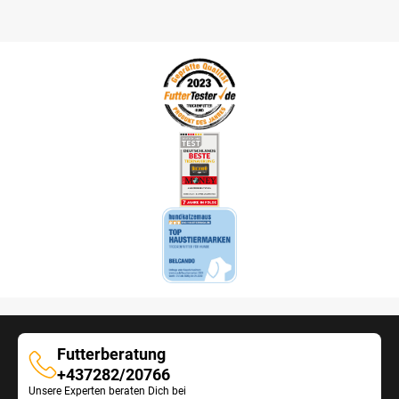
Futterberatung
Futterberatung
+437282/20766
Unsere Experten beraten Dich bei