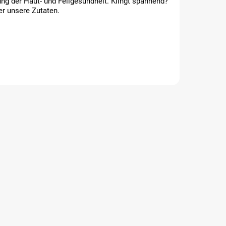
g der Haut- und Fellgesundheit. Klingt spannend?
er unsere Zutaten.