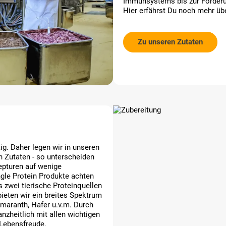
Immunsystems bis zur Förderun
Hier erfährst Du noch mehr üb
Zu unseren Zutaten
g. Daher legen wir in unseren
an Zutaten - so unterscheiden
zepturen auf wenige
le Protein Produkte achten
s zwei tierische Proteinquellen
bieten wir ein breites Spektrum
maranth, Hafer u.v.m. Durch
anzheitlich mit allen wichtigen
 Lebensfreude.