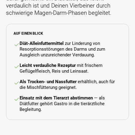
s
verdaulich ist und Deinen Vierbeiner durch
i
t
e
schwierige Magen-Darm-Phasen begleitet.
e
v
n
e
k
r
ö
s
AUF EINEN BLICK
n
c
Diät-Alleinfuttermittel
zur Linderung von
n
h
Resorptionsstörungen des Darms und zum
e
i
Ausgleich unzureichender Verdauung.
n
e
d
d
Leicht verdauliche Rezeptur
mit frischem
i
e
Geflügelfleisch, Reis und Leinsaat.
e
n
v
e
Als Trocken- und Nassfutter
erhältlich, auch für
e
n
die Mischfütterung geeignet.
r
P
s
r
Einsatz mit dem Tierarzt abstimmen
— als
c
o
Diätfutter gehört Gastro in die tierärztliche
h
d
Begleitung.
i
u
e
k
d
t
e
-