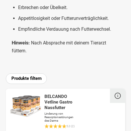
Erbrechen oder Übelkeit.
Appetitlosigkeit oder Futterunverträglichkeit.
Empfindliche Verdauung nach Futterwechsel.
Hinweis:
Nach Absprache mit deinem Tierarzt
füttern.
Produkte filtern
BELCANDO
Vetline Gastro
Nassfutter
Linderung von
Resorptionsstörungen
des Darms
Durchschnittliche Bewertung 5 von 5 Sterne
5,0 (2)