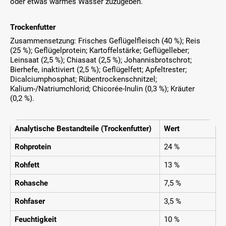
oder etwas warmes Wasser zuzugeben.
Trockenfutter
Zusammensetzung: Frisches Geflügelfleisch (40 %); Reis
(25 %); Geflügelprotein; Kartoffelstärke; Geflügelleber;
Leinsaat (2,5 %); Chiasaat (2,5 %); Johannisbrotschrot;
Bierhefe, inaktiviert (2,5 %); Geflügelfett; Apfeltrester;
Dicalciumphosphat; Rübentrockenschnitzel;
Kalium-/Natriumchlorid; Chicorée-Inulin (0,3 %); Kräuter
(0,2 %).
Analytische Bestandteile (Trockenfutter)
Wert
Rohprotein
24 %
Rohfett
13 %
Rohasche
7,5 %
Rohfaser
3,5 %
Feuchtigkeit
10 %