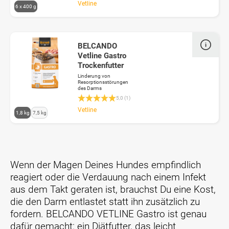
M
Vetline
6 x 400 g
i
t
d
e
BELCANDO
n
Vetline Gastro
P
Trockenfutter
f
Linderung von
e
Resorptionsstörungen
des Darms
i
Durchschnittliche Bewertung 5 von 5 Sterne
5,0 (1)
l
M
Vetline
t
1,8 kg
7,5 kg
i
a
t
s
d
t
e
e
n
n
Wenn der Magen Deines Hundes empfindlich
P
k
reagiert oder die Verdauung nach einem Infekt
f
ö
aus dem Takt geraten ist, brauchst Du eine Kost,
e
n
i
n
die den Darm entlastet statt ihn zusätzlich zu
l
e
fordern. BELCANDO VETLINE Gastro ist genau
t
n
dafür gemacht: ein Diätfutter, das leicht
a
d