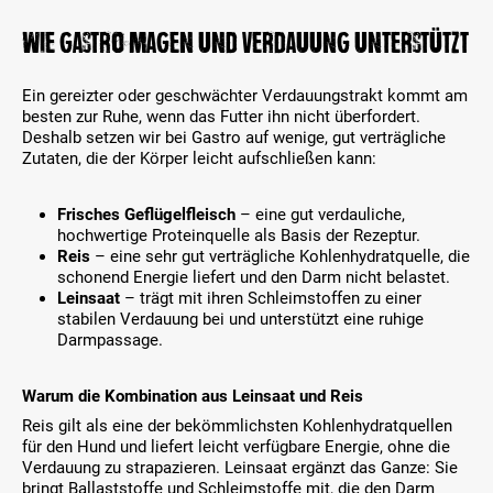
e
n
w
Wie Gastro Magen und Verdauung unterstützt
.
ä
h
Ein gereizter oder geschwächter Verdauungstrakt kommt am
l
besten zur Ruhe, wenn das Futter ihn nicht überfordert.
t
Deshalb setzen wir bei Gastro auf wenige, gut verträgliche
w
Zutaten, die der Körper leicht aufschließen kann:
e
r
d
Frisches Geflügelfleisch
– eine gut verdauliche,
e
hochwertige Proteinquelle als Basis der Rezeptur.
n
Reis
– eine sehr gut verträgliche Kohlenhydratquelle, die
.
schonend Energie liefert und den Darm nicht belastet.
Leinsaat
– trägt mit ihren Schleimstoffen zu einer
stabilen Verdauung bei und unterstützt eine ruhige
Darmpassage.
Warum die Kombination aus Leinsaat und Reis
Reis gilt als eine der bekömmlichsten Kohlenhydratquellen
für den Hund und liefert leicht verfügbare Energie, ohne die
Verdauung zu strapazieren. Leinsaat ergänzt das Ganze: Sie
bringt Ballaststoffe und Schleimstoffe mit, die den Darm