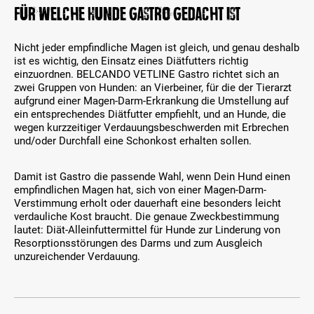
n
V
Für welche Hunde Gastro gedacht ist
e
a
n
r
P
i
Nicht jeder empfindliche Magen ist gleich, und genau deshalb
r
a
ist es wichtig, den Einsatz eines Diätfutters richtig
o
n
einzuordnen. BELCANDO VETLINE Gastro richtet sich an
d
t
zwei Gruppen von Hunden: an Vierbeiner, für die der Tierarzt
u
e
aufgrund einer Magen-Darm-Erkrankung die Umstellung auf
k
n
ein entsprechendes Diätfutter empfiehlt, und an Hunde, die
t
a
wegen kurzzeitiger Verdauungsbeschwerden mit Erbrechen
-
u
und/oder Durchfall eine Schonkost erhalten sollen.
V
s
a
g
Damit ist Gastro die passende Wahl, wenn Dein Hund einen
r
e
empfindlichen Magen hat, sich von einer Magen-Darm-
i
w
Verstimmung erholt oder dauerhaft eine besonders leicht
a
ä
verdauliche Kost braucht. Die genaue Zweckbestimmung
n
h
lautet: Diät-Alleinfuttermittel für Hunde zur Linderung von
t
l
Resorptionsstörungen des Darms und zum Ausgleich
e
t
unzureichender Verdauung.
n
w
a
e
u
r
s
d
g
e