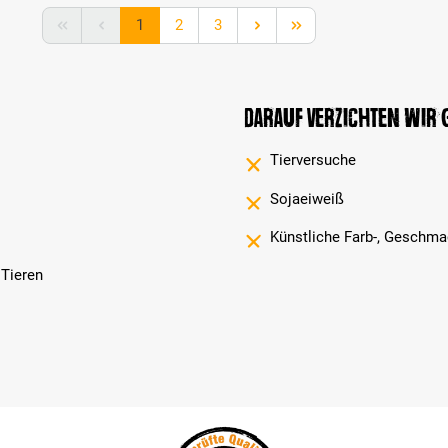
Seite
Seite
Seite
1
2
3
Darauf verzichten wir
Tierversuche
Sojaeiweiß
Künstliche Farb-, Geschma
 Tieren