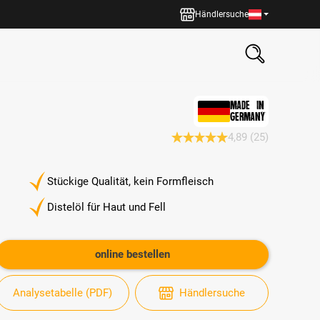
Händlersuche
MADE IN
GERMANY
4,89
(25)
Durchschnittliche Bewertung 4.
Stückige Qualität, kein Formfleisch
Distelöl für Haut und Fell
online bestellen
Analysetabelle (PDF)
Händlersuche