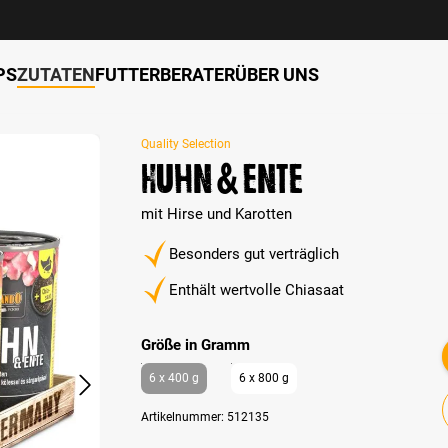
PS
ZUTATEN
FUTTERBERATER
ÜBER UNS
Quality Selection
Huhn & Ente
mit Hirse und Karotten
Besonders gut verträglich
Enthält wertvolle Chiasaat
auswählen
Größe in Gramm
6 x 400 g
6 x 800 g
Artikelnummer:
512135