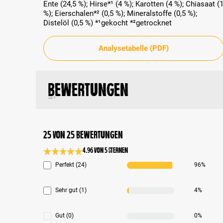
Ente (24,5 %); Hirse*¹ (4 %); Karotten (4 %); Chiasaat (
%); Eierschalen*² (0,5 %); Mineralstoffe (0,5 %);
Distelöl (0,5 %) *¹gekocht *²getrocknet
Analysetabelle (PDF)
Bewertungen
25 von 25 Bewertungen
4.96 von 5 Sternen
Durchschnittliche Bewertung 4.9 von 5 Sternen
Perfekt (24)
96%
Sehr gut (1)
4%
Gut (0)
0%