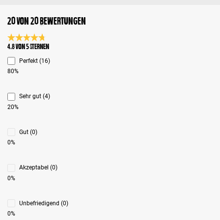
20 von 20 Bewertungen
Durchschnittliche Bewertung 4.8 von 5 Sternen
4.8 von 5 Sternen
Perfekt (16)
80%
Sehr gut (4)
20%
Gut (0)
0%
Akzeptabel (0)
0%
Unbefriedigend (0)
0%