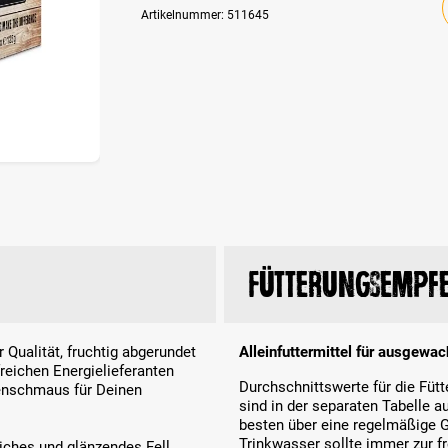
Artikelnummer:
511645
Fütterungsempf
 Qualität, fruchtig abgerundet
Alleinfuttermittel für ausgewa
reichen Energielieferanten
Durchschnittswerte für die Fü
enschmaus für Deinen
sind in der separaten Tabelle a
besten über eine regelmäßige G
Trinkwasser sollte immer zur 
iches und glänzendes Fell