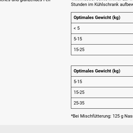
Stunden im Kühlschrank aufbew
Optimales Gewicht (kg)
< 5
5-15
15-25
Optimales Gewicht (kg)
5-15
15-25
25-35
*Bei Mischfütterung: 125 g Nass