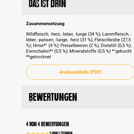
Das ist drin
Zusammensetzung
Wildfleisch, -herz, -leber, -lunge (34 %); Lammfleisch, -
leber, -pansen, -lunge, -herz (31 %); Fleischbrühe (27,5
%); Hirse*¹ (4 %); Preiselbeeren (2 %); Distelöl (0,5 %);
Eierschalen*² (0,5 %); Mineralstoffe (0,5 %) *¹gekocht
*²getrocknet
Analysetabelle (PDF)
Bewertungen
4 von 4 Bewertungen
5 von 5 Sternen