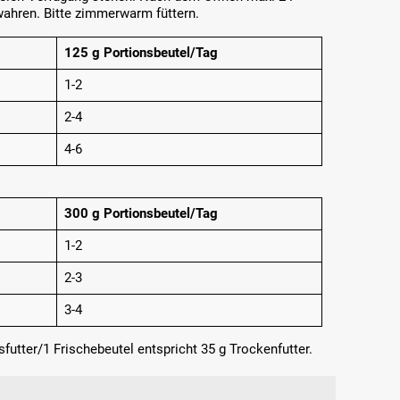
ahren. Bitte zimmerwarm füttern.
125 g Portionsbeutel/Tag
1-2
2-4
4-6
300 g Portionsbeutel/Tag
1-2
2-3
3-4
futter/1 Frischebeutel entspricht 35 g Trockenfutter.