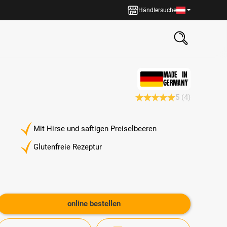
Händlersuche
MADE IN
GERMANY
5
(4)
Durchschnittliche Bewertun
Mit Hirse und saftigen Preiselbeeren
Glutenfreie Rezeptur
online bestellen