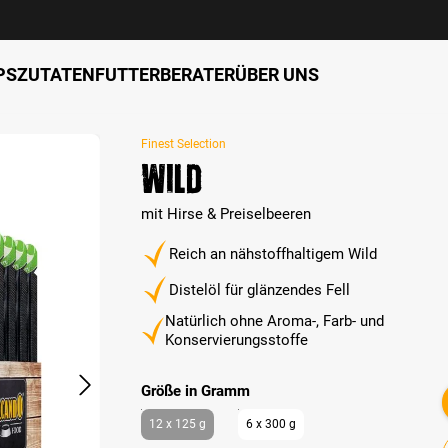
PS
ZUTATEN
FUTTERBERATER
ÜBER UNS
Finest Selection
Wild
mit Hirse & Preiselbeeren
Reich an nähstoffhaltigem Wild
Distelöl für glänzendes Fell
Natürlich ohne Aroma-, Farb- und
Konservierungsstoffe
auswählen
Größe in Gramm
12 x 125 g
6 x 300 g