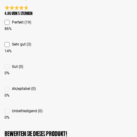
Durchschnittliche Bewertung 4.8 von 5 Sternen
4.86 von 5 Sternen
Perfekt (19)
86%
Sehr gut (3)
14%
Gut (0)
0%
Akzeptabel (0)
0%
Unbefriedigend (0)
0%
Bewerten Sie dieses Produkt!