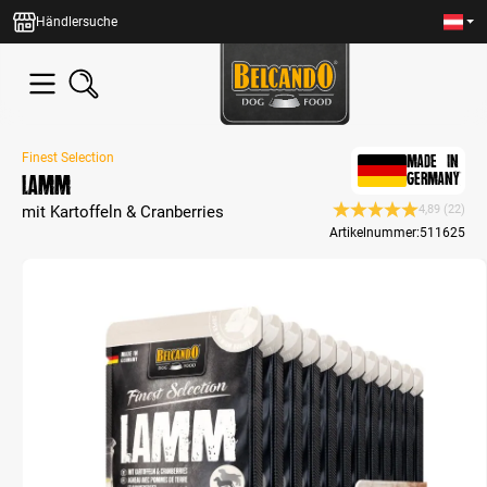
alt springen
Händlersuche
Finest Selection
MADE IN
Lamm
GERMANY
mit Kartoffeln & Cranberries
4,89
(22)
Durchschnittliche Be
Artikelnummer:
511625
Bildergalerie überspringen