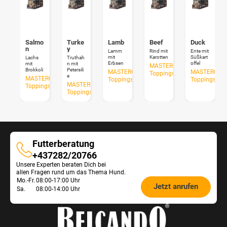
Salmo
Turke
Lamb
Beef
Duck
n
y
Lamm
Rind mit
Ente mit
mit
Karotten
Süßkart
Lachs
Truthah
Erbsen
offel
mit
n mit
MASTERCRAFT
Brokkoli
Petersili
MASTERCRAFT
MASTERCRA
Toppings
e
MASTERCRAFT
Toppings
Toppings
MASTERCRAFT
Toppings
Toppings
Futterberatung
Futterberatung
+437282/20766
Unsere Experten beraten Dich bei
allen Fragen rund um das Thema Hund.
Öffnungszeiten
Mo.-Fr.
08:00-17:00 Uhr
Jetzt anrufen
Sa.
08:00-14:00 Uhr
Futterberatung: