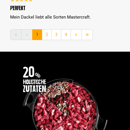
Bewertung mit 5 von 5 Sternen
Perfekt
Mein Dackel liebt alle Sorten Mastercraft.
Seite
Seite
Seite
Seite
1
2
3
4
20
%
holistische
Zutaten