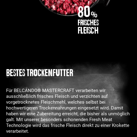
80
%
frisches
Fleisch
BESTES TROCKENFUTTER
Für BELCANDO® MASTERCRAFT verarbeiten wir
ausschließlich frisches Fleisch und verzichten auf
vorgetrocknetes Fleischmehl, welches selbst bei
hochwertigeren Trockennahrungen eingesetzt wird. Damit
haben wir eine Zubereitung erreicht, die bisher als unmöglich
galt. Mit unserer besonders schonenden Fresh Meat
Technologie wird das frische Fleisch direkt zu einer Krokette
verarbeitet.