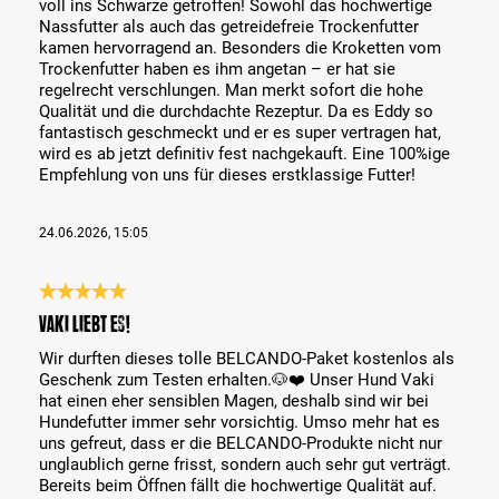
voll ins Schwarze getroffen! Sowohl das hochwertige
Nassfutter als auch das getreidefreie Trockenfutter
kamen hervorragend an. Besonders die Kroketten vom
Trockenfutter haben es ihm angetan – er hat sie
regelrecht verschlungen. Man merkt sofort die hohe
Qualität und die durchdachte Rezeptur. Da es Eddy so
fantastisch geschmeckt und er es super vertragen hat,
wird es ab jetzt definitiv fest nachgekauft. Eine 100%ige
Empfehlung von uns für dieses erstklassige Futter!
24.06.2026, 15:05
Bewertung mit 5 von 5 Sternen
Vaki liebt es!
Wir durften dieses tolle BELCANDO-Paket kostenlos als
Geschenk zum Testen erhalten.🐶❤️ Unser Hund Vaki
hat einen eher sensiblen Magen, deshalb sind wir bei
Hundefutter immer sehr vorsichtig. Umso mehr hat es
uns gefreut, dass er die BELCANDO-Produkte nicht nur
unglaublich gerne frisst, sondern auch sehr gut verträgt.
Bereits beim Öffnen fällt die hochwertige Qualität auf.