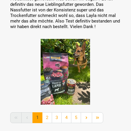
definitiv das neue Lieblingsfutter geworden. Das
Nassfutter ist von der Konsistenz super und das
Trockenfutter schmeckt wohl so, dass Layla nicht mal
mehr das alte möchte. Also Test definitiv bestanden und
wir haben direkt nach bestellt. Vielen Dank !
Bildergalerie überspringen
Seite
Seite
Seite
Seite
Seite
1
2
3
4
5