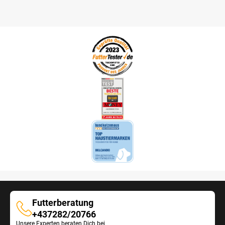
Futterberatung
Futterberatung
+437282/20766
Unsere Experten beraten Dich bei