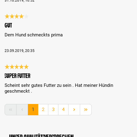
31.10.2019, 10:52
Bewertung mit 4 von 5 Sternen
gut
Dem Hund schmeckts prima
23.09.2019, 20:35
Bewertung mit 5 von 5 Sternen
Super Futter
Scheint sehr gutes Futter zu sein . Hat meiner Hündin
geschmeckt .
Seite
Seite
Seite
Seite
1
2
3
4