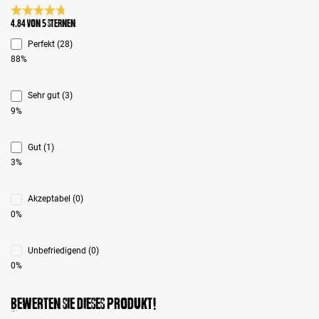
Durchschnittliche Bewertung 4.8 von 5 Sternen
4.84 von 5 Sternen
Perfekt (28)
88%
Sehr gut (3)
9%
Gut (1)
3%
Akzeptabel (0)
0%
Unbefriedigend (0)
0%
Bewerten Sie dieses Produkt!