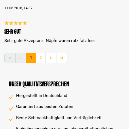
11.08.2018, 14:37
Bewertung mit 5 von 5 Sternen
Sehr gut
Sehr gute Akzeptanz. Näpfe waren ratz fatz leer
Seite
Seite
1
2
Unser Qualitätsversprechen
Hergestellt in Deutschland
Garantiert aus besten Zutaten
Beste Schmackhaftigkeit und Verträglichkeit
Fleischerzeugnisse nur aus lebensmitteltauglichen