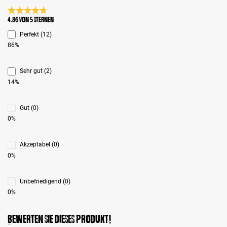
Durchschnittliche Bewertung 4.8 von 5 Sternen
4.86 von 5 Sternen
Perfekt (12)
86%
Sehr gut (2)
14%
Gut (0)
0%
Akzeptabel (0)
0%
Unbefriedigend (0)
0%
Bewerten Sie dieses Produkt!