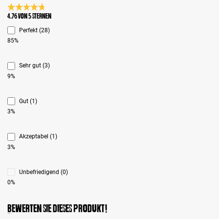
Durchschnittliche Bewertung 4.7 von 5 Sternen
4.76 von 5 Sternen
Perfekt (28)
85%
Sehr gut (3)
9%
Gut (1)
3%
Akzeptabel (1)
3%
Unbefriedigend (0)
0%
Bewerten Sie dieses Produkt!