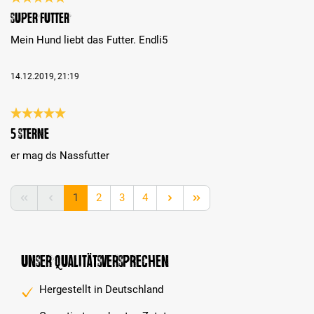
Bewertung mit 5 von 5 Sternen
Super Futter
Mein Hund liebt das Futter. Endli5
14.12.2019, 21:19
Bewertung mit 5 von 5 Sternen
5 Sterne
er mag ds Nassfutter
Seite
Seite
Seite
Seite
1
2
3
4
Unser Qualitätsversprechen
Hergestellt in Deutschland