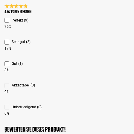
Durchschnittliche Bewertung 4.6 von 5 Sternen
4.67 von 5 Sternen
Perfekt (9)
75%
Sehr gut (2)
17%
Gut (1)
8%
Akzeptabel (0)
0%
Unbefriedigend (0)
0%
Bewerten Sie dieses Produkt!