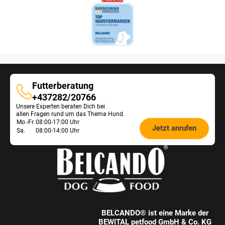
Futterberatung
Futterberatung
+437282/20766
Unsere Experten beraten Dich bei
allen Fragen rund um das Thema Hund.
Öffnungszeiten
Mo.-Fr.
08:00-17:00 Uhr
Jetzt anrufen
Sa.
08:00-14:00 Uhr
Futterberatung:
BELCANDO® ist eine Marke der
BEWITAL petfood GmbH & Co. KG