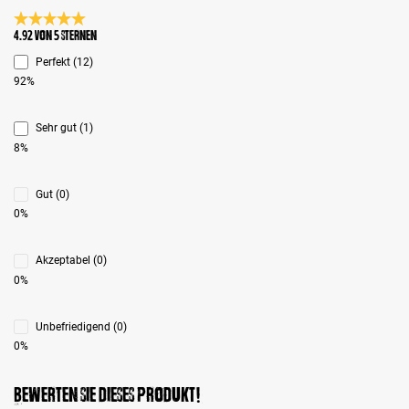
Durchschnittliche Bewertung 4.9 von 5 Sternen
4.92 von 5 Sternen
Perfekt (12)
92%
Sehr gut (1)
8%
Gut (0)
0%
Akzeptabel (0)
0%
Unbefriedigend (0)
0%
Bewerten Sie dieses Produkt!