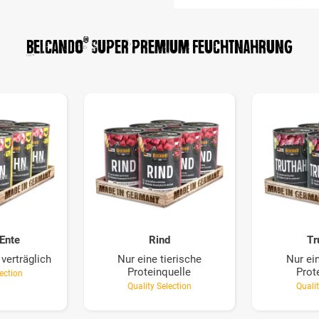
®
BELCANDO
Super Premium Feuchtnahrung
Ente
Rind
Tr
verträglich
Nur eine tierische
Nur ein
Proteinquelle
Prot
lection
Quality Selection
Qualit