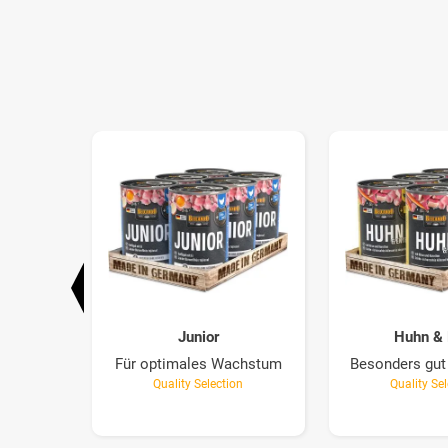
Junior
Huhn & 
sche
Für optimales Wachstum
Besonders gut 
e
Quality Selection
Quality Se
on