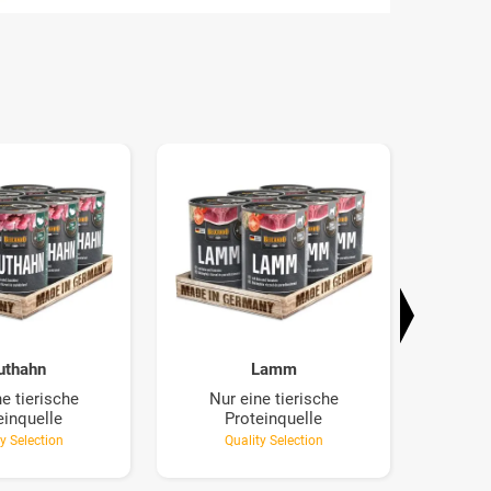
uthahn
Lamm
e tierische
Nur eine tierische
Nur
einquelle
Proteinquelle
y Selection
Quality Selection
Q