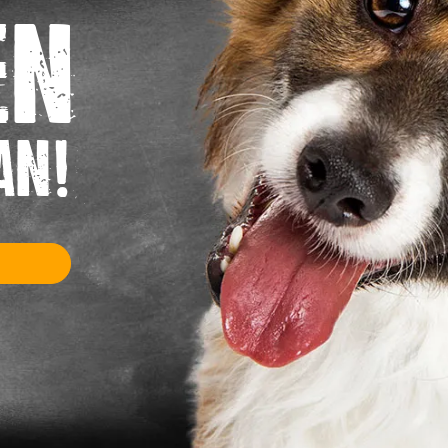
en
an!