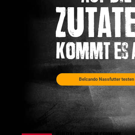
Zutat
kommt es 
Belcando Nassfutter testen