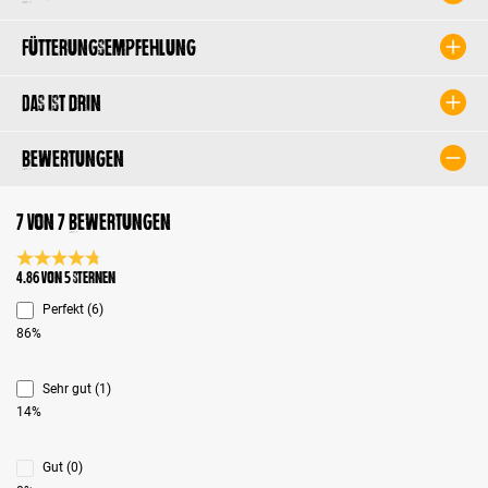
Fütterungsempfehlung
Das ist drin
Bewertungen
7 von 7 Bewertungen
Durchschnittliche Bewertung 4.8 von 5 Sternen
4.86 von 5 Sternen
Perfekt (6)
86%
Sehr gut (1)
14%
Gut (0)