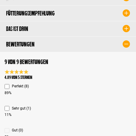
Fütterungsempfehlung
Das ist drin
Bewertungen
9 von 9 Bewertungen
Durchschnittliche Bewertung 4.8 von 5 Sternen
4.89 von 5 Sternen
Perfekt (8)
89%
Sehr gut (1)
11%
Gut (0)