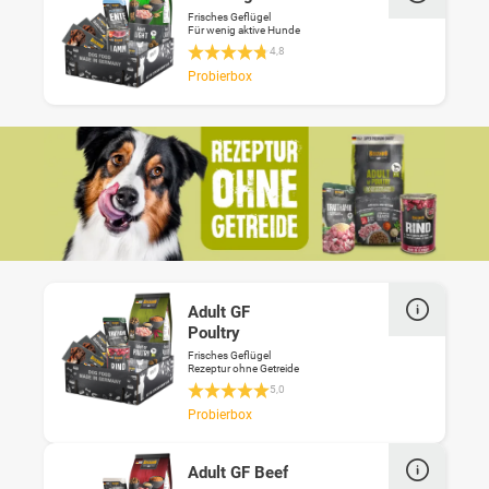
Frisches Geflügel
Für wenig aktive Hunde
Durchschnittliche Bewertung 4.8 von 5 St
4,8
Probierbox
Adult GF
Poultry
Frisches Geflügel
Rezeptur ohne Getreide
Durchschnittliche Bewertung 4.9 von 5 St
5,0
Probierbox
Adult GF Beef