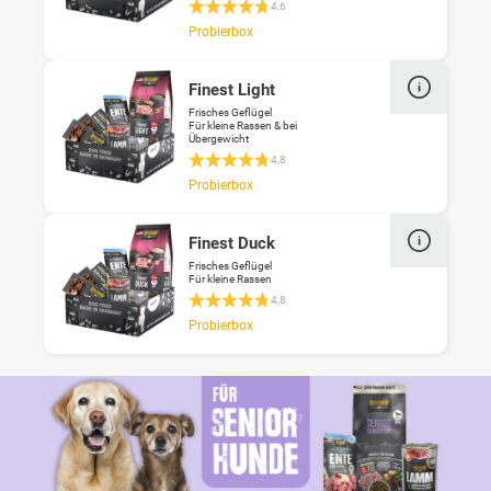
Durchschnittliche Bewertung 4.6 von 5 St
4,6
Probierbox
Finest Light
Frisches Geflügel
Für kleine Rassen & bei
Übergewicht
Durchschnittliche Bewertung 4.8 von 5 St
4,8
Probierbox
Finest Duck
Frisches Geflügel
Für kleine Rassen
Durchschnittliche Bewertung 4.8 von 5 St
4,8
Probierbox