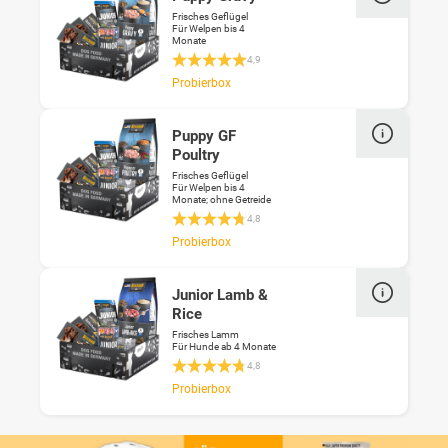
Frisches Geflügel
Für Welpen bis 4
Monate
Durchschnittliche Bewertung 4.9 von 5 St
4,9
Probierbox
Puppy GF
Poultry
Frisches Geflügel
Für Welpen bis 4
Monate; ohne Getreide
Durchschnittliche Bewertung 4.8 von 5 St
4,8
Probierbox
Junior Lamb &
Rice
Frisches Lamm
Für Hunde ab 4 Monate
Durchschnittliche Bewertung 4.8 von 5 St
4,8
Probierbox