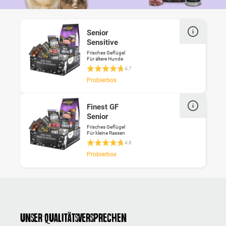
Senior
Sensitive
Frisches Geflügel
Für ältere Hunde
Durchschnittliche Bewertung 4.7 von 5 St
4,7
Probierbox
Finest GF
Senior
Frisches Geflügel
Für kleine Rassen
Durchschnittliche Bewertung 4.8 von 5 St
4,8
Probierbox
Unser Qualitätsversprechen