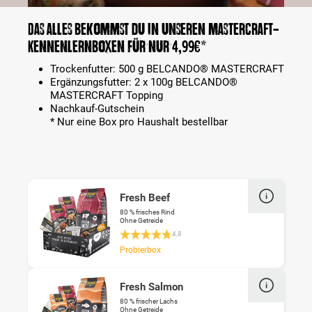
Das alles bekommst du in unseren MASTERCRAFT-
Kennenlernboxen für nur 4,99€*
Trockenfutter: 500 g BELCANDO® MASTERCRAFT
Ergänzungsfutter: 2 x 100g BELCANDO®
MASTERCRAFT Topping
Nachkauf-Gutschein
* Nur eine Box pro Haushalt bestellbar
Fresh Beef
80 % frisches Rind
Ohne Getreide
Durchschnittliche Bewertung 4.7 von 5 St
4,8
Probierbox
Fresh Salmon
80 % frischer Lachs
Ohne Getreide