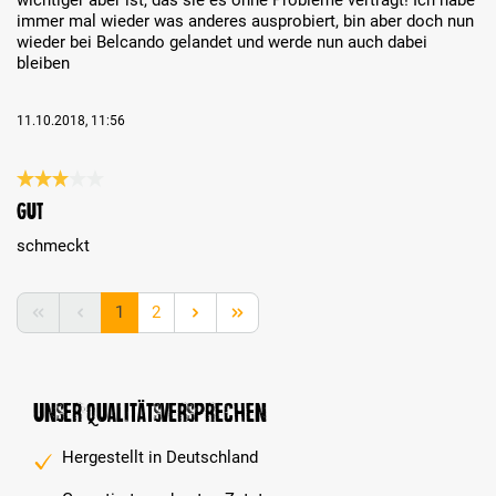
immer mal wieder was anderes ausprobiert, bin aber doch nun
wieder bei Belcando gelandet und werde nun auch dabei
bleiben
11.10.2018, 11:56
Bewertung mit 3 von 5 Sternen
gut
schmeckt
Seite
Seite
1
2
Unser Qualitätsversprechen
Hergestellt in Deutschland