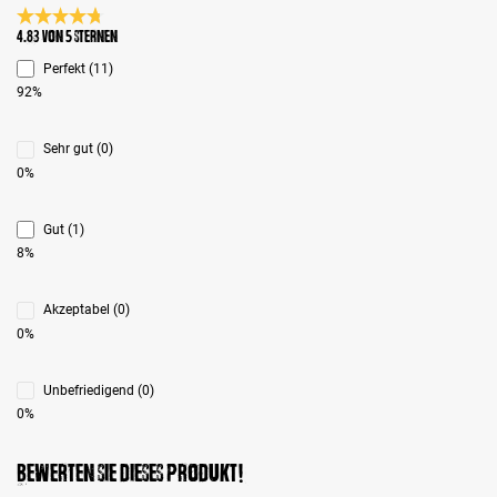
Durchschnittliche Bewertung 4.8 von 5 Sternen
4.83 von 5 Sternen
Perfekt (11)
92%
Sehr gut (0)
0%
Gut (1)
8%
Akzeptabel (0)
0%
Unbefriedigend (0)
0%
Bewerten Sie dieses Produkt!