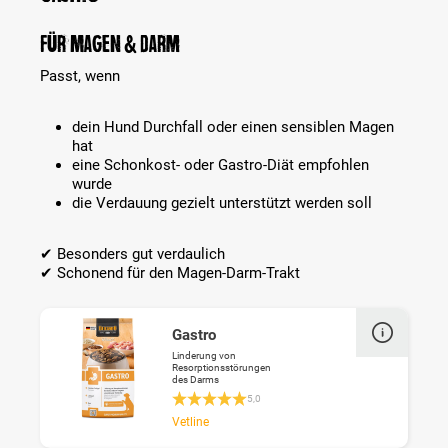
Für Magen & Darm
Passt, wenn
dein Hund Durchfall oder einen sensiblen Magen
hat
eine Schonkost- oder Gastro-Diät empfohlen
wurde
die Verdauung gezielt unterstützt werden soll
✔ Besonders gut verdaulich
✔ Schonend für den Magen-Darm-Trakt
Gastro
Linderung von
Resorptionsstörungen
des Darms
Durchschnittliche Bewertung 5 von 5 Ste
5,0
Vetline