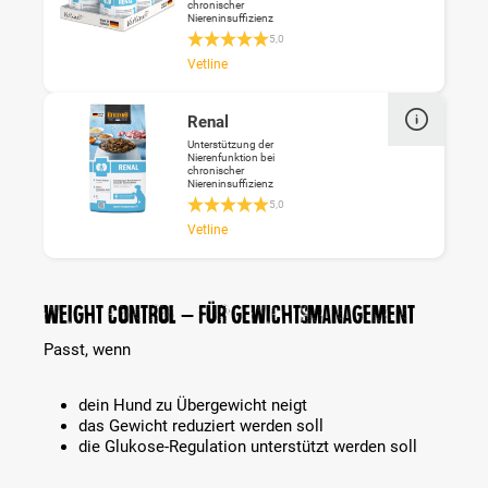
chronischer
Niereninsuffizienz
Durchschnittliche Bewertung 5 von 5 Ste
5,0
Vetline
Renal
Unterstützung der
Nierenfunktion bei
chronischer
Niereninsuffizienz
Durchschnittliche Bewertung 5 von 5 Ste
5,0
Vetline
Weight Control – Für Gewichtsmanagement
Passt, wenn
dein Hund zu Übergewicht neigt
das Gewicht reduziert werden soll
die Glukose-Regulation unterstützt werden soll