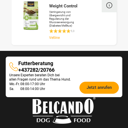
Weight Control
Verringerung von
Übergewicht und
Regulierung der
Glucoseversorgung
(Diabetes Mellitus)
Durchschnittliche Bewertung 5 von 5 Ste
5,0
Vetline
Futterberatung
Futterberatung
+437282/20766
Unsere Experten beraten Dich bei
allen Fragen rund um das Thema Hund.
Öffnungszeiten
Mo.-Fr.
08:00-17:00 Uhr
Jetzt anrufen
Sa.
08:00-14:00 Uhr
Futterberatung: