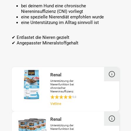
bei deinem Hund eine chronische
Niereninsuffizienz (CNI) vorliegt
eine spezielle Nierendiät empfohlen wurde
eine Unterstützung im Alltag sinnvoll ist
✔ Entlastet die Nieren gezielt
✔ Angepasster Mineralstoffgehalt
Renal
Unterstützung der
Nierenfunktion bei
chronischer
Niereninsuffizienz
Durchschnittliche Bewertung 5 von 5 Ste
5,0
Vetline
Renal
Unterstützung der
Nierenfunktion bei