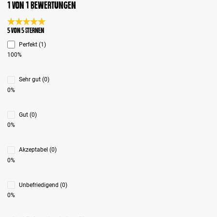
1 von 1 Bewertungen
Durchschnittliche Bewertung 5 von 5 Sternen
5 von 5 Sternen
Perfekt (1)
100%
Sehr gut (0)
0%
Gut (0)
0%
Akzeptabel (0)
0%
Unbefriedigend (0)
0%