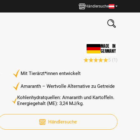
Händlersuche
MADE IN
GERMANY
5
(1)
Durchschnittliche Bewertun
k
Mit Tierärzt*innen entwickelt
Amaranth – Wertvolle Alternative zu Getreide
Kohlenhydratquellen: Amaranth und Kartoffeln.
Energiegehalt (ME): 3,24 MJ/kg.
Händlersuche