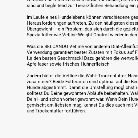
sind und begleitend zur Tierärztlichen Behandlung ein
Im Laufe eines Hundelebens können verschiedene ges
Herausforderungen auftreten. Zu den häufigsten dies
Übergewicht – ein Problem, das sich durch die geziel
Spezialfutter wie Vetline Weight Control wieder in de
Was die BELCANDO Vetline von anderen Diät-Alleinfutt
Verwendung garantiert bester Zutaten mit Fokus auf 
für den besten Geschmack! Dazu gehören die wertvol
Apfelfaser sowie frisches Hühnerfleisch.
Zudem bietet die Vetline die Wahl: Trockenfutter, Nas
zusammen? Beide Futterarten sind optimal auf die Bedu
Hunde abgestimmt. Damit die Umstellung möglichst re
solltest Du Deine gewohnten Abläufe beibehalten. Wähl
Dein Hund schon vorher gewohnt war. Wenn Dein Hund
gemischt am liebsten mag, kannst Du dies auch mit V
und Trockenfutter fortführen.