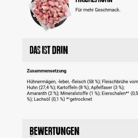
Für mehr Geschmack.
Das ist drin
Zusammensetzung
Hühnermägen, -leber, -fleisch (58 %); Fleischbrühe vo
Huhn (27,4 %); Kartoffeln (8 %); Apfelfaser (3 %);
Amaranth (2 %); Mineralstoffe (1 %); Eierschalen*¹ (0,5
%); Lachsöl (0,1 %) *¹getrocknet
Bewertungen