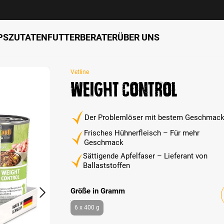
PS
ZUTATEN
FUTTERBERATER
ÜBER UNS
Vetline
Weight Control
Der Problemlöser mit bestem Geschmac
Frisches Hühnerfleisch – Für mehr
Geschmack
Sättigende Apfelfaser – Lieferant von
Ballaststoffen
auswählen
Größe in Gramm
6 x 400 g