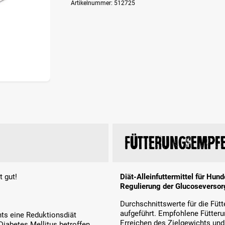
Artikelnummer:
512725
Fütterungsempf
 gut!
Diät-Alleinfuttermittel für Hu
Regulierung der Glucoseversorg
Durchschnittswerte für die Füt
aufgeführt. Empfohlene Fütteru
hts eine Reduktionsdiät
Erreichen des Zielgewichts und
iabetes Mellitus betroffen