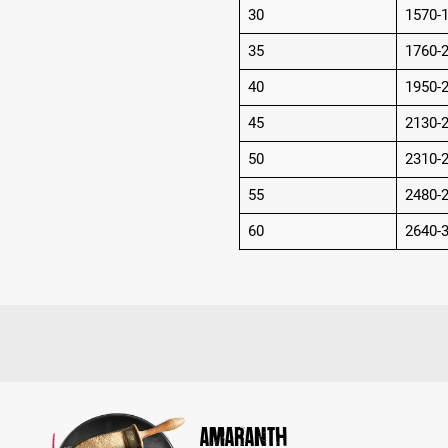
30
1570-
35
1760-
40
1950-
45
2130-
50
2310-
55
2480-
60
2640-
Amaranth