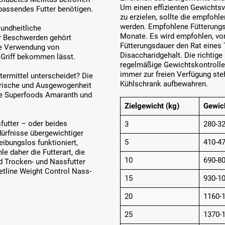
Um einen effizienten Gewichtsv
 passendes Futter benötigen.
zu erzielen, sollte die empfohl
werden. Empfohlene Fütterungsd
undheitliche
Monate. Es wird empfohlen, vo
er Beschwerden gehört
Fütterungsdauer den Rat eines 
te Verwendung von
Disaccharidgehalt. Die richtig
n Griff bekommen lässt.
regelmäßige Gewichtskontrolle 
immer zur freien Verfügung st
ermittel unterscheidet? Die
Kühlschrank aufbewahren.
Frische und Ausgewogenheit
le Superfoods Amaranth und
Zielgewicht (kg)
Gewich
sfutter – oder beides
3
280-3
̈rfnisse übergewichtiger
5
410-4
ibungslos funktioniert,
e daher die Futterart, die
10
690-8
 Trocken- und Nassfutter
etline Weight Control Nass-
15
930-1
20
1160-
25
1370-