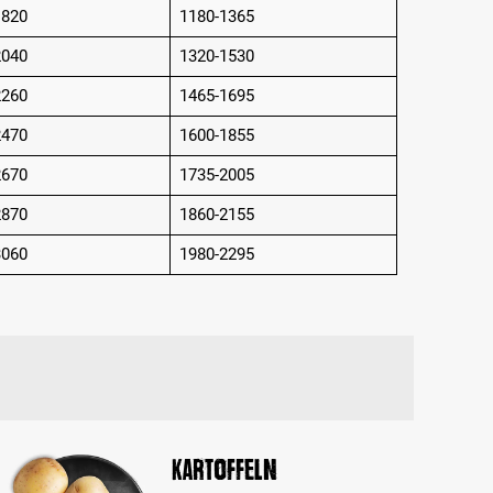
1820
1180-1365
2040
1320-1530
2260
1465-1695
2470
1600-1855
2670
1735-2005
2870
1860-2155
3060
1980-2295
Kartoffeln