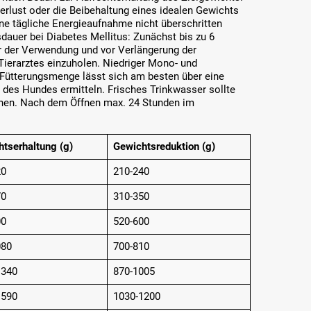
erlust oder die Beibehaltung eines idealen Gewichts
ene tägliche Energieaufnahme nicht überschritten
auer bei Diabetes Mellitus: Zunächst bis zu 6
r der Verwendung und vor Verlängerung der
Tierarztes einzuholen. Niedriger Mono- und
e Fütterungsmenge lässt sich am besten über eine
des Hundes ermitteln. Frisches Trinkwasser sollte
ehen. Nach dem Öffnen max. 24 Stunden im
tserhaltung (g)
Gewichtsreduktion (g)
20
210-240
70
310-350
00
520-600
080
700-810
1340
870-1005
1590
1030-1200