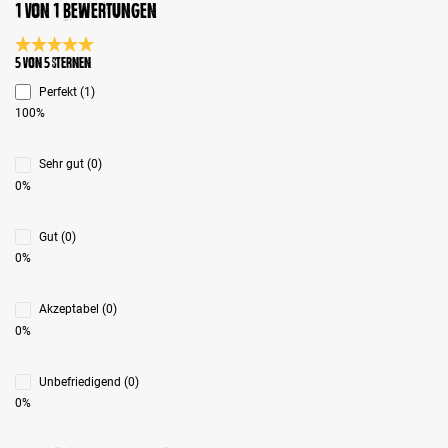
1 von 1 Bewertungen
Durchschnittliche Bewertung 5 von 5 Sternen
5 von 5 Sternen
Perfekt (1)
100%
Sehr gut (0)
0%
Gut (0)
0%
Akzeptabel (0)
0%
Unbefriedigend (0)
0%