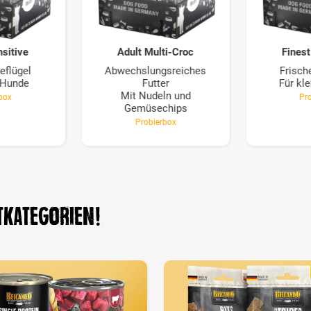
nsitive
Adult Multi-Croc
Finest
eflügel
Abwechslungsreiches
Frisch
e Hunde
Futter
Für kl
Mit Nudeln und
box
Pr
Gemüsechips
Probierbox
tkategorien!