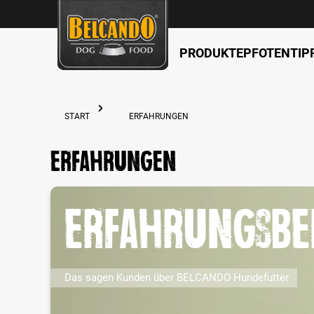
PRODUKTE
PFOTENTIP
springen
Zur Hauptnavigation springen
START
ERFAHRUNGEN
Erfahrungen
Erfahrungsbe
Das sagen Kunden über BELCANDO Hundefutter