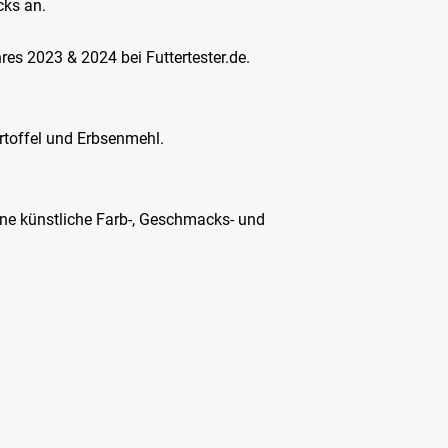
cks an.
s 2023 & 2024 bei Futtertester.de.
artoffel und Erbsenmehl.
hne künstliche Farb-, Geschmacks- und