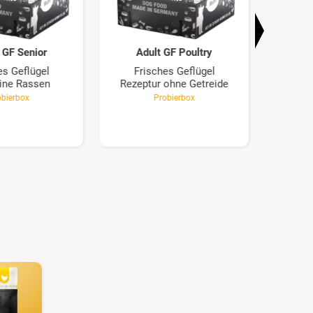
 GF Senior
Adult GF Poultry
A
es Geflügel
Frisches Geflügel
F
eine Rassen
Rezeptur ohne Getreide
Tro
obierbox
Probierbox