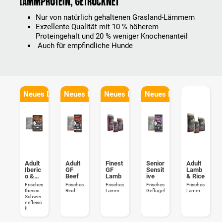
Lammprotein, getrocknet
Nur von natürlich gehaltenen Grasland-Lämmern
Exzellente Qualität mit 10 % höherem
Proteingehalt und 20 % weniger Knochenanteil
Auch für empfindliche Hunde
Neues Design
Neues Design
Neues Design
Neues Design
Adult
Adult
Finest
Senior
Adult
Iberic
GF
GF
Sensit
Lamb
o &
Beef
Lamb
ive
& Rice
Rice
Frisches
Frisches
Frisches
Frisches
Frisches
Iberico
Rind
Lamm
Geflügel
Lamm
Schwei
nefleisc
h