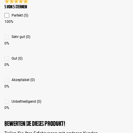
Durchschnittliche Bewertung 5 von 5 Sternen
5 von 5 Sternen
Perfekt (5)
100%
Sehr gut (0)
0%
Gut (0)
0%
Akzeptabel (0)
0%
Unbefriedigend (0)
0%
Bewerten Sie dieses Produkt!