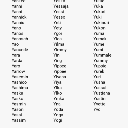
Yankee
Yeska
Yuffie
Yanni
Yessaja
Yuka
Yanni
Yessi
Yukari
Yannick
Yesso
Yuki
Yannis
Yeti
Yukinori
Yano
Yety
Yukon
Yanos
Ygor
Yuma
Yanosch
Yica
Yumak
Yao
Yilma
Yume
Yaoundé
Yimmy
Yumi
Yara
Yin
Yummale
Yarda
Ying
Yummy
Yaro
Yippee
Yuppie
Yarrow
Yippee
Yurek
Yasemin
Yivana
Yuri
Yashico
Yiya
Yusha
Yashima
Ylka
Yussuf
Yaska
Ylko
Yustiana
Yasko
Ymka
Yustin
Yasmin
Yna
Yvette
Yason
Yoda
Yvo
Yassi
Yoga
Yassim
Yogi