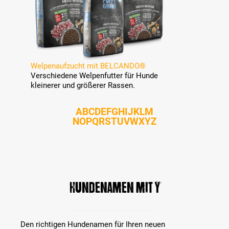
Welpenaufzucht mit BELCANDO®
Verschiedene Welpenfutter für Hunde
kleinerer und größerer Rassen.
A
B
C
D
E
F
G
H
I
J
K
L
M
N
O
P
Q
R
S
T
U
V
W
X
Y
Z
Hundenamen mit Y
Den richtigen Hundenamen für Ihren neuen