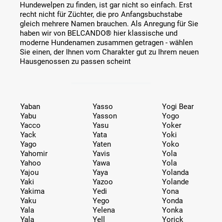
Hundewelpen zu finden, ist gar nicht so einfach. Erst
recht nicht für Züchter, die pro Anfangsbuchstabe
gleich mehrere Namen brauchen. Als Anregung für Sie
haben wir von BELCANDO® hier klassische und
moderne Hundenamen zusammen getragen - wählen
Sie einen, der Ihnen vom Charakter gut zu Ihrem neuen
Hausgenossen zu passen scheint
Yaban
Yasso
Yogi Bear
Yabu
Yasson
Yogo
Yacco
Yasu
Yoker
Yack
Yata
Yoki
Yago
Yaten
Yoko
Yahomir
Yavis
Yola
Yahoo
Yawa
Yola
Yajou
Yaya
Yolanda
Yaki
Yazoo
Yolande
Yakima
Yedi
Yona
Yaku
Yego
Yonda
Yala
Yelena
Yonka
Yala
Yell
Yorick