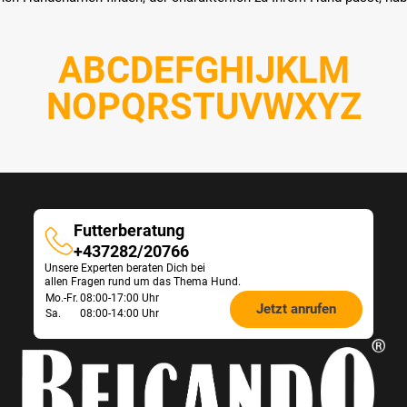
A
B
C
D
E
F
G
H
I
J
K
L
M
N
O
P
Q
R
S
T
U
V
W
X
Y
Z
Futterberatung
Futterberatung
+437282/20766
Unsere Experten beraten Dich bei
allen Fragen rund um das Thema Hund.
Öffnungszeiten
Mo.-Fr.
08:00-17:00 Uhr
Jetzt anrufen
Sa.
08:00-14:00 Uhr
Futterberatung: