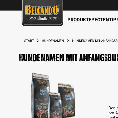
PRODUKTE
PFOTENTIP
springen
Zur Hauptnavigation springen
START
HUNDENAMEN
HUNDENAMEN MIT ANFANGSB
Hundenamen mit Anfangsbu
Den r
pro 