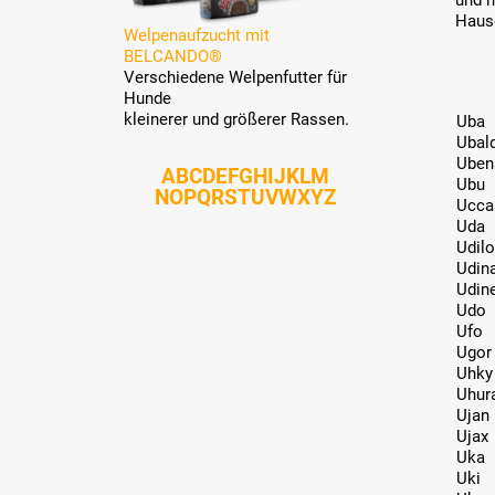
und 
Haus
Welpenaufzucht mit
BELCANDO®
Verschiedene Welpenfutter für
Hunde
kleinerer und größerer Rassen.
Uba
Ubal
Uben
A
B
C
D
E
F
G
H
I
J
K
L
M
Ubu
N
O
P
Q
R
S
T
U
V
W
X
Y
Z
Ucca
Uda
Udilo
Udin
Udin
Udo
Ufo
Ugor
Uhky
Uhur
Ujan
Ujax
Uka
Uki