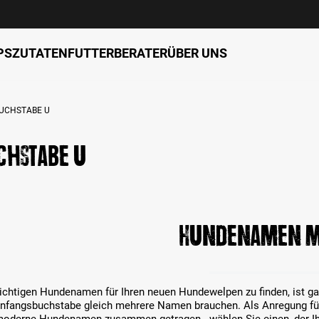
PS
ZUTATEN
FUTTERBERATER
ÜBER UNS
UCHSTABE U
chstabe U
Hundenamen m
ichtigen Hundenamen für Ihren neuen Hundewelpen zu finden, ist gar n
Anfangsbuchstabe gleich mehrere Namen brauchen. Als Anregung fü