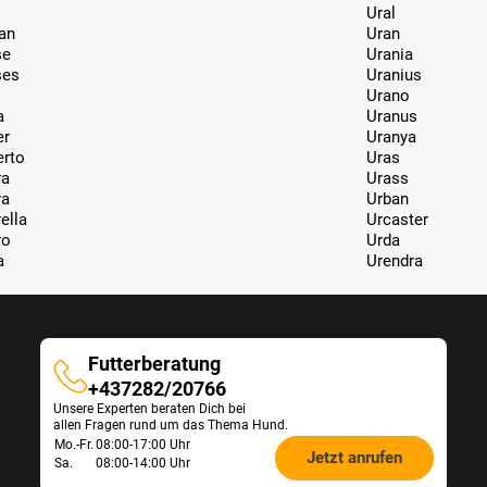
Ural
an
Uran
se
Urania
ses
Uranius
Urano
a
Uranus
er
Uranya
rto
Uras
ra
Urass
ra
Urban
ella
Urcaster
ro
Urda
a
Urendra
Futterberatung
Futterberatung
+437282/20766
Unsere Experten beraten Dich bei
allen Fragen rund um das Thema Hund.
Öffnungszeiten
Mo.-Fr.
08:00-17:00 Uhr
Jetzt anrufen
Sa.
08:00-14:00 Uhr
Futterberatung: