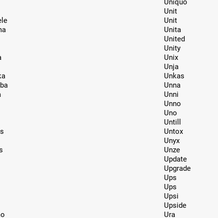
Uniquo
Unit
ele
Unit
ma
Unita
United
Unity
a
Unix
Unja
ka
Unkas
ba
Unna
a
Unni
Unno
Uno
Untill
is
Untox
Unyx
s
Unze
Update
Upgrade
Ups
Ups
Upsi
Upside
mo
Ura