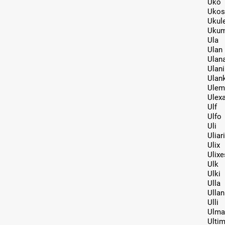
Uko
Ukos
Ukul
Uku
Ula
Ulan
Ulan
Ulani
Ulan
Ulem
Ulex
Ulf
Ulfo
Uli
Uliar
Ulix
Ulixe
Ulk
Ulki
Ulla
Ullan
Ulli
Ulma
Ulti