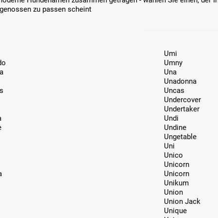
moderne Hundenamen zusammen getragen - wählen Sie einen, der Ih
genossen zu passen scheint
Umi
do
Umny
a
Una
Unadonna
s
Uncas
Undercover
Undertaker
a
Undi
e
Undine
Ungetable
Uni
Unico
Unicorn
a
Unicorn
Unikum
Union
Union Jack
Unique