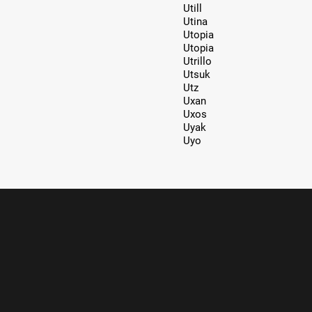
Utill
Utina
Utopia
Utopia
Utrillo
Utsuk
Utz
Uxan
Uxos
Uyak
Uyo