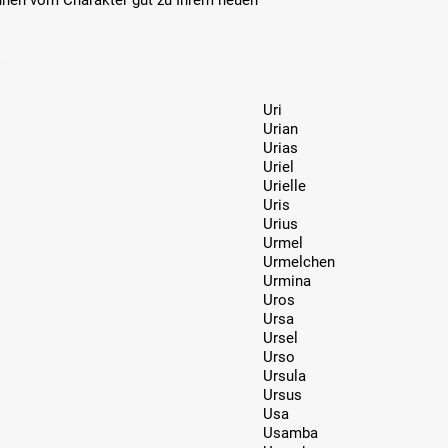
nen vom Charakter gut zu Ihrem neuen
Uri
Urian
Urias
Uriel
Urielle
Uris
Urius
Urmel
Urmelchen
Urmina
Uros
Ursa
Ursel
Urso
Ursula
Ursus
Usa
Usamba