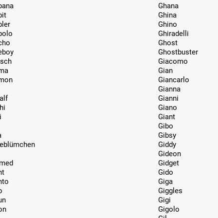
bana
Ghana
it
Ghina
ler
Ghino
olo
Ghiradelli
cho
Ghost
eboy
Ghostbuster
sch
Giacomo
ma
Gian
mon
Giancarlo
Gianna
alf
Gianni
hi
Giano
i
Giant
Gibo
a
Gibsy
eblümchen
Giddy
Gideon
ymed
Gidget
nt
Gido
nto
Giga
o
Giggles
un
Gigi
on
Gigolo