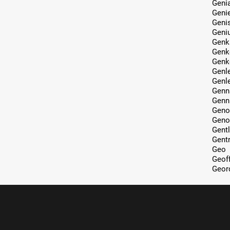
Geni
Geni
Geni
Geni
Genk
Genk
Genk
Genl
Genl
Genn
Genn
Geno
Geno
Gent
Gent
Geo
Geof
Geor