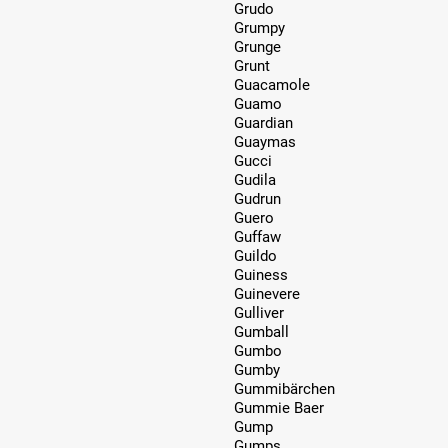
Grudo
Grumpy
Grunge
Grunt
Guacamole
Guamo
Guardian
Guaymas
Gucci
Gudila
Gudrun
Guero
Guffaw
Guildo
Guiness
Guinevere
Gulliver
Gumball
Gumbo
Gumby
Gummibärchen
Gummie Baer
Gump
Gumps