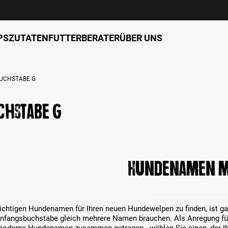
PS
ZUTATEN
FUTTERBERATER
ÜBER UNS
UCHSTABE G
chstabe G
Hundenamen m
ichtigen Hundenamen für Ihren neuen Hundewelpen zu finden, ist gar n
Anfangsbuchstabe gleich mehrere Namen brauchen. Als Anregung fü