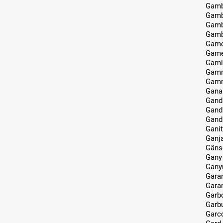
Gam
Gamb
Gamb
Gamb
Gam
Gam
Gami
Gam
Gam
Gana
Gand
Gand
Gand
Ganit
Ganj
Gäns
Gany
Gan
Gara
Gara
Garb
Garb
Garc