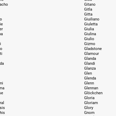
acho
Gitano
Gitla
Gitta
o
Giuiliano
ie
Giuletta
er
Giulia
ha
Giulina
Giulio
i
Gizmo
to
Gladstone
ti
Glamour
Glanda
nda
Glandi
Glanza
Glen
Glenda
ni
Glenn
ma
Glennan
se
Glöckchen
Gloria
ral
Gloriam
sis
Glory
his
Gnom