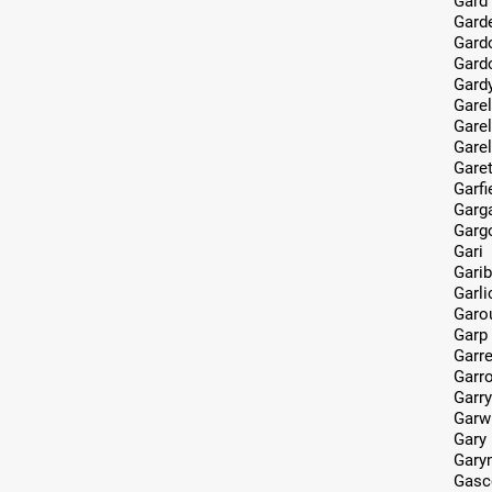
Gard
Gard
Gard
Gard
Gard
Garel
Garel
Garel
Gare
Garfi
Garg
Garg
Gari
Garib
Garli
Garo
Garp
Garre
Garr
Garry
Garw
Gary
Gary
Gasc