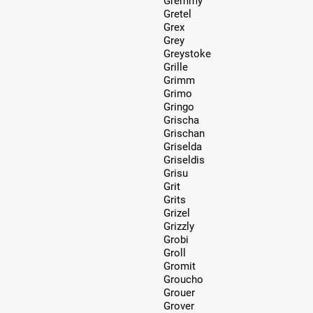
Gremmy
Gretel
Grex
Grey
Greystoke
Grille
Grimm
Grimo
Gringo
Grischa
Grischan
Griselda
Griseldis
Grisu
Grit
Grits
Grizel
Grizzly
Grobi
Groll
Gromit
Groucho
Grouer
Grover