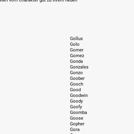
nen vom Charakter gut zu Ihrem neuen
Gollus
Golo
Gomer
Gomez
Gonda
Gonzales
Gonzo
Goober
Gooch
Good
Goodwin
Goody
Goofy
Goomba
Goose
Gopher
Gora