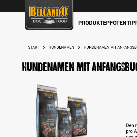
PRODUKTE
PFOTENTIP
springen
Zur Hauptnavigation springen
START
HUNDENAMEN
HUNDENAMEN MIT ANFANGSB
Hundenamen mit Anfangsbu
Den r
pro 