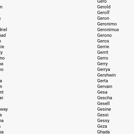
Gero
on
Gerold
Gerolf
s
Geron
Geronimo
riel
Geronimus
had
Gerono
n
Geros
ie
Gerrie
xy
Gerrit
ino
Gerro
na
Gerry
eo
Gerrya
Gershwin
a
Gerta
n
Gervain
nt
Gesa
ei
Gescha
Gesell
oway
Gesine
s
Gessi
na
Gessy
a
Geza
ba
Ghada