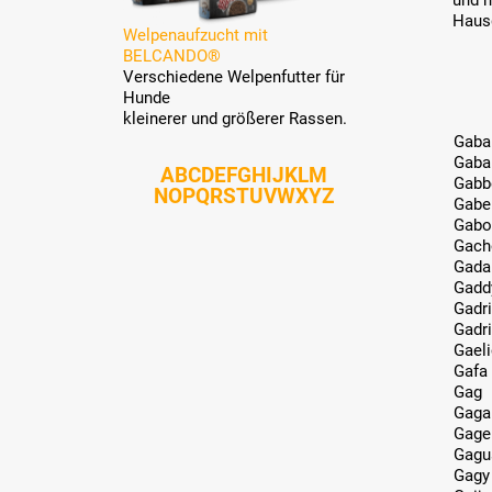
und 
Haus
Welpenaufzucht mit
BELCANDO®
Verschiedene Welpenfutter für
Hunde
kleinerer und größerer Rassen.
Gaba
Gaba
A
B
C
D
E
F
G
H
I
J
K
L
M
Gabb
N
O
P
Q
R
S
T
U
V
W
X
Y
Z
Gabe
Gabo
Gach
Gada
Gadd
Gadr
Gadr
Gaeli
Gafa
Gag
Gaga
Gage
Gagu
Gagy