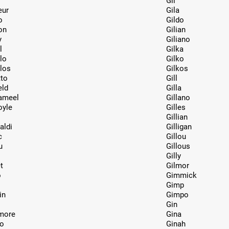
Gil
eur
Gila
o
Gildo
on
Gilian
y
Giliano
l
Gilka
lo
Gilko
los
Gilkos
tto
Gill
eld
Gilla
ameel
Gillano
oyle
Gilles
Gillian
aldi
Gilligan
c
Gillou
u
Gillous
Gilly
t
Gilmor
o
Gimmick
Gimp
in
Gimpo
Gin
more
Gina
o
Ginah