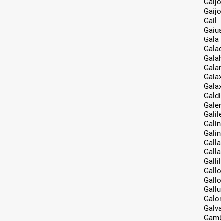
Gaijo
Gaij
Gail
Gaiu
Gala
Galad
Gala
Gala
Galax
Gala
Gald
Gale
Galil
Galin
Galin
Galla
Galla
Gallil
Gallo
Gall
Gallu
Galo
Galv
Gam