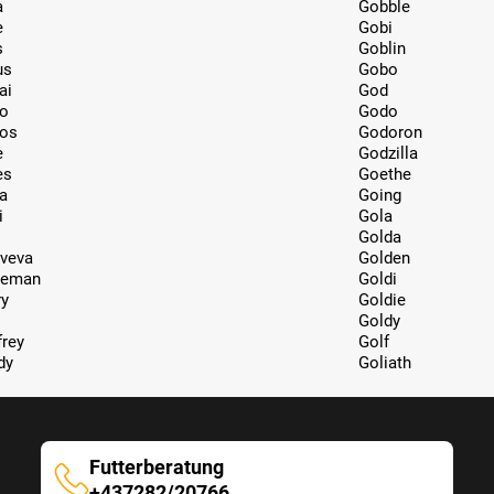
a
Gobble
e
Gobi
s
Goblin
us
Gobo
ai
God
o
Godo
os
Godoron
e
Godzilla
es
Goethe
a
Going
i
Gola
Golda
veva
Golden
leman
Goldi
ry
Goldie
Goldy
frey
Golf
dy
Goliath
Futterberatung
Futterberatung
+437282/20766