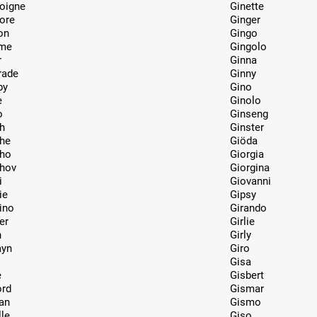
oigne
Ginette
ore
Ginger
on
Gingo
me
Gingolo
r
Ginna
rade
Ginny
by
Gino
e
Ginolo
o
Ginseng
h
Ginster
he
Giöda
ho
Giorgia
hov
Giorgina
i
Giovanni
ie
Gipsy
ino
Girando
er
Girlie
n
Girly
yn
Giro
Gisa
e
Gisbert
ord
Gismar
an
Gismo
le
Giso