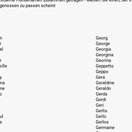
moderne Hundenamen zusammen getragen - wählen Sie einen, der Ih
genossen zu passen scheint
n
Georg
r
George
el
Georgia
Georgina
r
Georina
olle
Geppetto
Geppo
y
Gera
ina
Geraldine
ine
Geraldo
c
Gerda
Gerdi
Geri
Gerlis
ul
Gerlo
s
Gerlos
Germaine