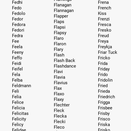
Fedhi
Frena
Flanagan
Fedo
French
Flannagan
Fedolo
Kiss
Flapper
Fedor
Frenzi
Flaps
Fedora
Fresca
Flapsi
Fedori
Fresko
Flapsy
Fedra
Freud
Flaro
Fee
Freya
Flaron
Feela
Freykja
Flary
Feeny
Friar Tuck
Flash
Feffo
Fricko
Flash Back
Feidi
Frida
Flashdance
Feifel
Friday
Flavi
Fela
Frido
Flavia
Felba
Fridolin
Flavius
Feldmann
Fried
Flax
Feli
Frieda
Flaxo
Felia
Friedrich
Flaxy
Felice
Frigga
Flechter
Felicia
Frisbee
Fleck
Felicitas
Frisby
Flecka
Felicity
Frisco
Flecki
Felicy
Friska
Fleco
Felidae
Frisko