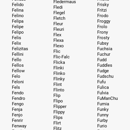
Fledermaus
Felido
Frisky
Fledi
Felina
Fritzi
Flegel
Felino
Frodo
Fletch
Felipa
Froggy
Fleur
Felipe
Frolo
Fleuri
Felipo
Frony
Flex
Felis
Frosty
Flexa
Felix
Fubsy
Flexo
Felizitas
Fuchsia
Flic
Fellini
Fuchur
Flic-Falc
Fello
Fudd
Flicka
Fellos
Fuddles
Flinki
Fellow
Fudge
Flinko
Felo
Fudschu
Flinky
Feloni
Fufu
Flint
Fels
Fulica
Flinto
Fendo
Fulvia
Flip
Fendro
FuManChu
Flipo
Fengo
Fumia
Flipper
Fenja
Funky
Flippy
Fenjo
Funny
Flips
Fenrir
Furby
Flirt
Fenway
Furio
Flitz