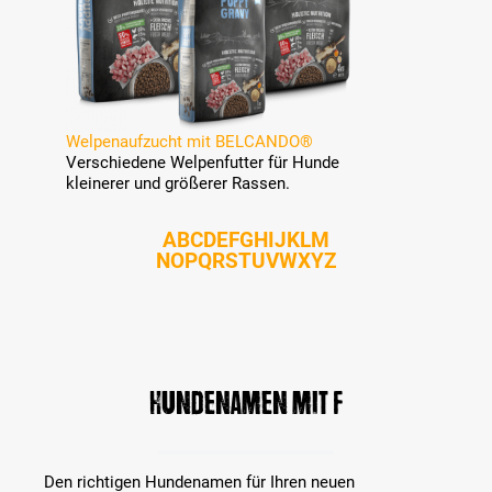
Welpenaufzucht mit BELCANDO®
Verschiedene Welpenfutter für Hunde
kleinerer und größerer Rassen.
A
B
C
D
E
F
G
H
I
J
K
L
M
N
O
P
Q
R
S
T
U
V
W
X
Y
Z
Hundenamen mit F
Den richtigen Hundenamen für Ihren neuen