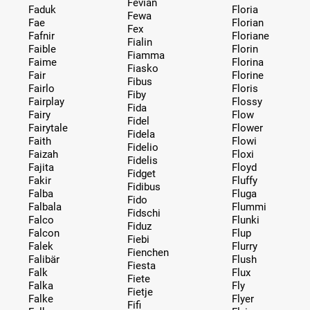
Fevian
Faduk
Floria
Fewa
Fae
Florian
Fex
Fafnir
Floriane
Fialin
Faible
Florin
Fiamma
Faime
Florina
Fiasko
Fair
Florine
Fibus
Fairlo
Floris
Fiby
Fairplay
Flossy
Fida
Fairy
Flow
Fidel
Fairytale
Flower
Fidela
Faith
Flowi
Fidelio
Faizah
Floxi
Fidelis
Fajita
Floyd
Fidget
Fakir
Fluffy
Fidibus
Falba
Fluga
Fido
Falbala
Flummi
Fidschi
Falco
Flunki
Fiduz
Falcon
Flup
Fiebi
Falek
Flurry
Fienchen
Falibär
Flush
Fiesta
Falk
Flux
Fiete
Falka
Fly
Fietje
Falke
Flyer
Fifi