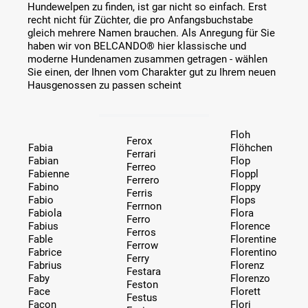
Hundewelpen zu finden, ist gar nicht so einfach. Erst
recht nicht für Züchter, die pro Anfangsbuchstabe
gleich mehrere Namen brauchen. Als Anregung für Sie
haben wir von BELCANDO® hier klassische und
moderne Hundenamen zusammen getragen - wählen
Sie einen, der Ihnen vom Charakter gut zu Ihrem neuen
Hausgenossen zu passen scheint
Floh
Ferox
Fabia
Flöhchen
Ferrari
Fabian
Flop
Ferreo
Fabienne
Floppl
Ferrero
Fabino
Floppy
Ferris
Fabio
Flops
Ferrnon
Fabiola
Flora
Ferro
Fabius
Florence
Ferros
Fable
Florentine
Ferrow
Fabrice
Florentino
Ferry
Fabrius
Florenz
Festara
Faby
Florenzo
Feston
Face
Florett
Festus
Facon
Flori