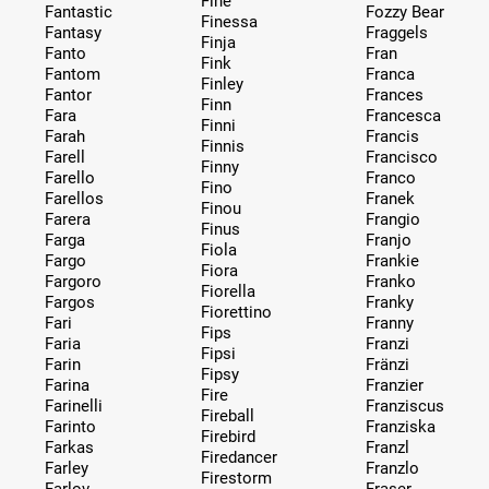
Fine
Fantastic
Fozzy Bear
Finessa
Fantasy
Fraggels
Finja
Fanto
Fran
Fink
Fantom
Franca
Finley
Fantor
Frances
Finn
Fara
Francesca
Finni
Farah
Francis
Finnis
Farell
Francisco
Finny
Farello
Franco
Fino
Farellos
Franek
Finou
Farera
Frangio
Finus
Farga
Franjo
Fiola
Fargo
Frankie
Fiora
Fargoro
Franko
Fiorella
Fargos
Franky
Fiorettino
Fari
Franny
Fips
Faria
Franzi
Fipsi
Farin
Fränzi
Fipsy
Farina
Franzier
Fire
Farinelli
Franziscus
Fireball
Farinto
Franziska
Firebird
Farkas
Franzl
Firedancer
Farley
Franzlo
Firestorm
Farlov
Fraser