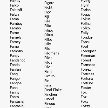
Falkey
Flying
Figaro
Falko
Flynn
Fight
Falstaff
Fodan
Figo
Falwa
Foggy
Fiji
Fama
Fokus
Fila
Fambey
Folina
Filia
Fambo
Folko
Filipo
Fame
Folly
Filius
Famely
Fondue
Filko
Famey
Fonsi
Filly
Famo
Fool
Filo
Famous
Foreigner
Filomena
Fancy
Foreman
Filon
Fandango
Forest
Filos
Fando
Formosa
Filou
Fanfan
Forrex
Fimir
Fang
Fortress
Fimiro
Fango
Fortuna
Fin
Fangos
Fortune
Fina
Fanni
Foster
Final Flake
Fanny
Fox
Finchen
Fanta
Foxi
Findel
Fantasia
Foxy
Findus
Fantasie
Fozzy