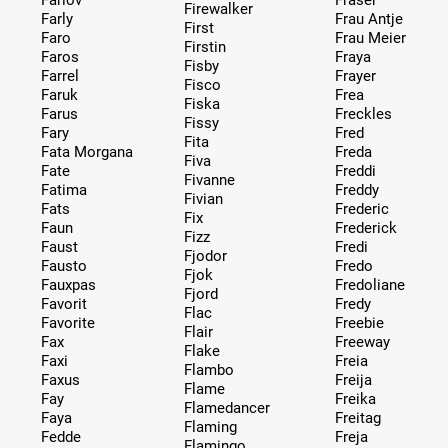
Firewalker
Farly
Frau Antje
First
Faro
Frau Meier
Firstin
Faros
Fraya
Fisby
Farrel
Frayer
Fisco
Faruk
Frea
Fiska
Farus
Freckles
Fissy
Fary
Fred
Fita
Fata Morgana
Freda
Fiva
Fate
Freddi
Fivanne
Fatima
Freddy
Fivian
Fats
Frederic
Fix
Faun
Frederick
Fizz
Faust
Fredi
Fjodor
Fausto
Fredo
Fjok
Fauxpas
Fredoliane
Fjord
Favorit
Fredy
Flac
Favorite
Freebie
Flair
Fax
Freeway
Flake
Faxi
Freia
Flambo
Faxus
Freija
Flame
Fay
Freika
Flamedancer
Faya
Freitag
Flaming
Fedde
Freja
Flamingo