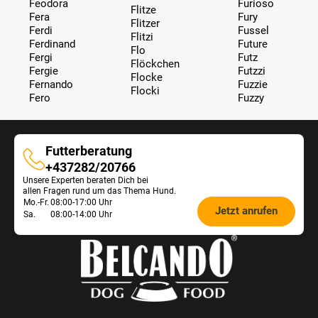
Feodora
Furioso
Flitze
Fera
Fury
Flitzer
Ferdi
Fussel
Flitzi
Ferdinand
Future
Flo
Fergi
Futz
Flöckchen
Fergie
Futzzi
Flocke
Fernando
Fuzzie
Flocki
Fero
Fuzzy
Futterberatung
Futterberatung
+437282/20766
Unsere Experten beraten Dich bei
allen Fragen rund um das Thema Hund.
Öffnungszeiten
Mo.-Fr.
08:00-17:00 Uhr
Jetzt anrufen
Sa.
08:00-14:00 Uhr
Futterberatung: