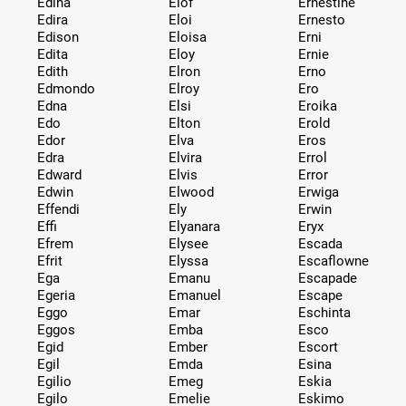
Edina
Elof
Ernestine
Edira
Eloi
Ernesto
Edison
Eloisa
Erni
Edita
Eloy
Ernie
Edith
Elron
Erno
Edmondo
Elroy
Ero
Edna
Elsi
Eroika
Edo
Elton
Erold
Edor
Elva
Eros
Edra
Elvira
Errol
Edward
Elvis
Error
Edwin
Elwood
Erwiga
Effendi
Ely
Erwin
Effi
Elyanara
Eryx
Efrem
Elysee
Escada
Efrit
Elyssa
Escaflowne
Ega
Emanu
Escapade
Egeria
Emanuel
Escape
Eggo
Emar
Eschinta
Eggos
Emba
Esco
Egid
Ember
Escort
Egil
Emda
Esina
Egilio
Emeg
Eskia
Egilo
Emelie
Eskimo