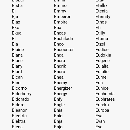
Eisha
Emmo
Etellix
Ej
Emmy
Etenia
Eja
Emperor
Eternity
Ejax
Empire
Ethos
Eko
Ena
Eti
Ekua
Encas
Etilly
El
Enchilada
Etumu
Ela
Enco
Etzel
Elaine
Encounter
Eudice
Elana
Enda
Eudokia
Elane
Endra
Eugene
Elany
Endrik
Eulalia
Elard
Endro
Eulalie
Elcan
Enea
Eumel
Elco
Enemy
Eun
Elcorno
Energizer
Eunice
Elderberry
Energy
Euphemia
Eldorado
Enfy
Euphrates
Eldoro
Engie
Eureka
Eleanor
Enia
Europa
Electric
Enid
Eva
Elektra
Enja
Evan
Elena
Enjo
Eve