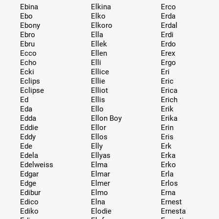
Ebina
Elkina
Erco
Ebo
Elko
Erda
Ebony
Elkoro
Erdal
Ebro
Ella
Erdi
Ebru
Ellek
Erdo
Ecco
Ellen
Erex
Echo
Elli
Ergo
Ecki
Ellice
Eri
Eclips
Ellie
Eric
Eclipse
Elliot
Erica
Ed
Ellis
Erich
Eda
Ello
Erik
Edda
Ellon Boy
Erika
Eddie
Ellor
Erin
Eddy
Ellos
Eris
Ede
Elly
Erk
Edela
Ellyas
Erka
Edelweiss
Elma
Erko
Edgar
Elmar
Erla
Edge
Elmer
Erlos
Edibur
Elmo
Erna
Edico
Elna
Ernest
Ediko
Elodie
Ernesta