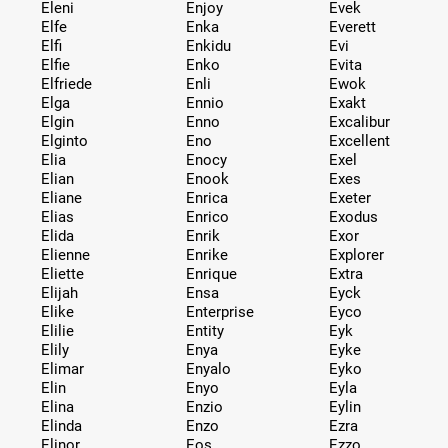
Eleni
Enjoy
Evek
Elfe
Enka
Everett
Elfi
Enkidu
Evi
Elfie
Enko
Evita
Elfriede
Enli
Ewok
Elga
Ennio
Exakt
Elgin
Enno
Excalibur
Elginto
Eno
Excellent
Elia
Enocy
Exel
Elian
Enook
Exes
Eliane
Enrica
Exeter
Elias
Enrico
Exodus
Elida
Enrik
Exor
Elienne
Enrike
Explorer
Eliette
Enrique
Extra
Elijah
Ensa
Eyck
Elike
Enterprise
Eyco
Elilie
Entity
Eyk
Elily
Enya
Eyke
Elimar
Enyalo
Eyko
Elin
Enyo
Eyla
Elina
Enzio
Eylin
Elinda
Enzo
Ezra
Elinor
Eos
Ezzo