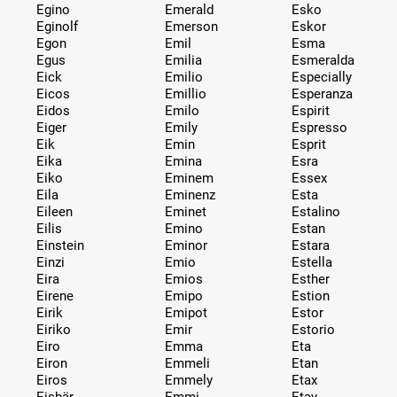
Egino
Emerald
Esko
Eginolf
Emerson
Eskor
Egon
Emil
Esma
Egus
Emilia
Esmeralda
Eick
Emilio
Especially
Eicos
Emillio
Esperanza
Eidos
Emilo
Espirit
Eiger
Emily
Espresso
Eik
Emin
Esprit
Eika
Emina
Esra
Eiko
Eminem
Essex
Eila
Eminenz
Esta
Eileen
Eminet
Estalino
Eilis
Emino
Estan
Einstein
Eminor
Estara
Einzi
Emio
Estella
Eira
Emios
Esther
Eirene
Emipo
Estion
Eirik
Emipot
Estor
Eiriko
Emir
Estorio
Eiro
Emma
Eta
Eiron
Emmeli
Etan
Eiros
Emmely
Etax
Eisbär
Emmi
Etay