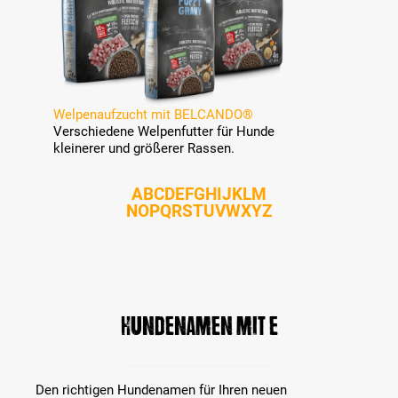
Welpenaufzucht mit BELCANDO®
Verschiedene Welpenfutter für Hunde
kleinerer und größerer Rassen.
A
B
C
D
E
F
G
H
I
J
K
L
M
N
O
P
Q
R
S
T
U
V
W
X
Y
Z
Hundenamen mit E
Den richtigen Hundenamen für Ihren neuen