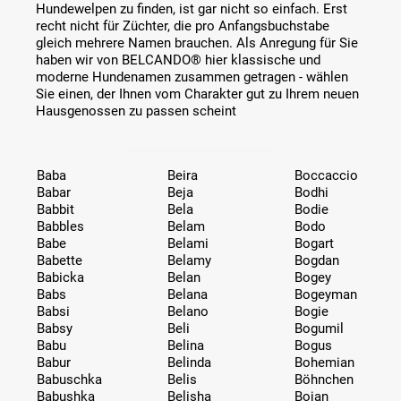
Hundewelpen zu finden, ist gar nicht so einfach. Erst
recht nicht für Züchter, die pro Anfangsbuchstabe
gleich mehrere Namen brauchen. Als Anregung für Sie
haben wir von BELCANDO® hier klassische und
moderne Hundenamen zusammen getragen - wählen
Sie einen, der Ihnen vom Charakter gut zu Ihrem neuen
Hausgenossen zu passen scheint
Baba
Beira
Boccaccio
Babar
Beja
Bodhi
Babbit
Bela
Bodie
Babbles
Belam
Bodo
Babe
Belami
Bogart
Babette
Belamy
Bogdan
Babicka
Belan
Bogey
Babs
Belana
Bogeyman
Babsi
Belano
Bogie
Babsy
Beli
Bogumil
Babu
Belina
Bogus
Babur
Belinda
Bohemian
Babuschka
Belis
Böhnchen
Babushka
Belisha
Bojan