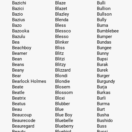
Bazichi
Blaze
Bulli
Bazici
Blazet
Bullion
Bazio
Blazley
Bullson
Bazius
Blenda
Bully
Bazo
Bless
Buma
Bazooka
Blessco
Bumblebee
Bazulu
Blesso
Bumper
Bea
Blinker
Bundas
Beachboy
Bliss
Bungee
Beamer
Blitz
Bunny
Bean
Blitzi
Bupsi
Beans
Blitzy
Burak
Beany
Blizzard
Burek
Bear
Blondi
Burger
Bearlock Holmes
Blondie
Burgundy
Beate
Blosem
Burja
Beatle
Blossom
Burkas
Beatrix
Bloxi
Burli
Beatus
Blubber
Burma
Beau
Blue
Burt
Beaucoup
Blue Boy
Busha
Beaurecode
Bluebelle
Bushido
Beauregard
Blueberry
Buss
Beauty
Bluebird
Bussi