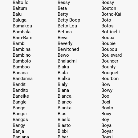
Baltollo
Bessy
Bossy
Baltum
Beta
Boston
Balu
Betty
Botho-Kai
Baluga
Betty Boop
Boto
Bamakou
Betty Lou
Botos
Bambala
Betuna
Botticelli
Bam-Bam
Beva
Bouba
Bambi
Beverly
Boubie
Bambina
Bewitched
Boubou
Bambino
Bewo
Boulevard
Bambolo
Bhaladmi
Bouncer
Bamboo
Biaka
Bounty
Banana
Biala
Bouquet
Bandanna
Bialka
Bourbon
Bandit
Bialy
Bow
Bandito
Biana
Bowy
Baneike
Bianca
Box
Bangle
Bianco
Boxi
Bango
Bianka
Boxto
Bangor
Bias
Boxy
Bangos
Biaslo
Boy
Bangy
Biasto
Boya
Banja
Bibbi
Boyar
Banjana
Biber
Boysi