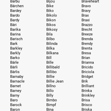
Barbu
Bijou
Braveheart
Bärchen
Bike
Bravo
Bardey
Biko
Bravy
Bardo
Bikolo
Brax
Bardy
Bikon
Braxi
Bäri
Bikos
Brazzo
Barika
Bikosy
Brecht
Barina
Bila
Breeze
Barisch
Bilbo
Brenda
Bark
Bilinda
Brendy
Barkley
Bilka
Brenta
Barkly
Bilkana
Bresa
Barko
Bill
Brian
Bärle
Bille
Brianna
Bärli
Billibald
Bricido
Bärlis
Billibo
Briciola
Barnaby
Billie
Bridget
Barnacle
Billie Jean
Brik
Barnet
Billno
Brilliant
Barney
Billo
Brinka
Barny
Billy
Brinkley
Baro
Bimbo
Brisa
Barock
Bimpf
Brisco
Baron
Bina
Briska