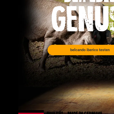
genu
belcando iberico testen