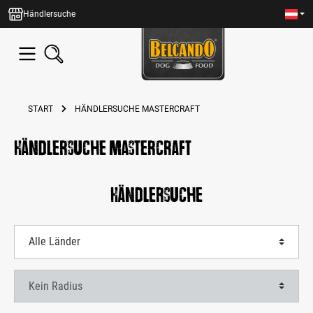
alt springen
Händlersuche
START
HÄNDLERSUCHE MASTERCRAFT
Händlersuche Mastercraft
Händlersuche