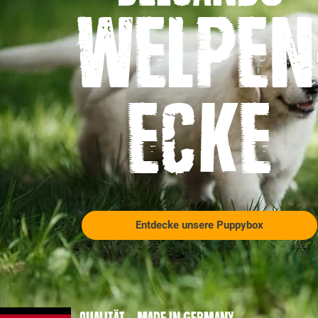
Welpen
ecke
Entdecke unsere Puppybox