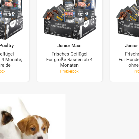
Poultry
Junior Maxi
Junior
eflügel
Frisches Geflügel
Frisch
s 4 Monate;
Für große Rassen ab 4
Für Hunde
reide
Monaten
ohne
box
Probierbox
Pr