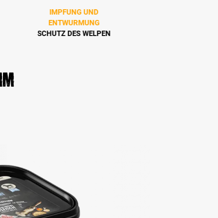
IMPFUNG UND
WELPE ZIEHT E
ENTWURMUNG
BASICS DER
SCHUTZ DES WELPEN
WELPENERZIEH
mm