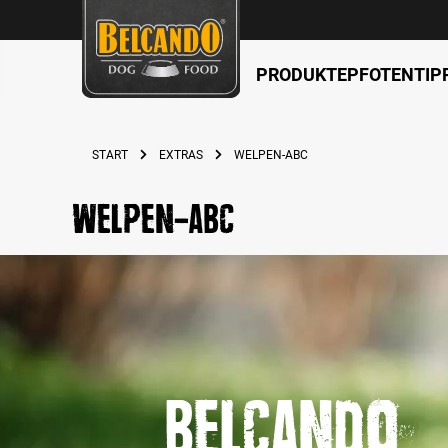
PRODUKTE
PFOTENTIP
springen
Zur Hauptnavigation springen
START
EXTRAS
WELPEN-ABC
welpen-abc
belcando