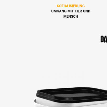
LPENERZIEHUNG
SOZIALISIERUNG
ICHTIGE TIPPS
UMGANG MIT TIER UND
MENSCH
D