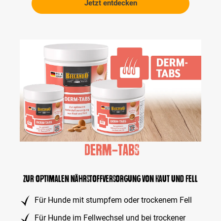
r
Jetzt entdecken
g
d
e
e
w
n
ä
.
h
l
t
w
e
r
d
e
n
.
Derm-Tabs
Zur optimalen Nährstoffversorgung von Haut und Fell
Für Hunde mit stumpfem oder trockenem Fell
Für Hunde im Fellwechsel und bei trockener