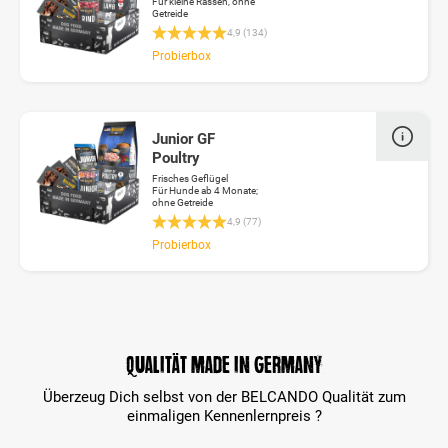
Für kleine Rassen, ohne
Getreide
Durchschnittliche Bewertung 4.9 von 5 Stern
4,9 (134)
Probierbox
Junior GF
Poultry
Frisches Geflügel
Für Hunde ab 4 Monate;
ohne Getreide
Durchschnittliche Bewertung 4.9 von 5 Stern
4,9 (77)
Probierbox
Qualität made in Germany
Überzeug Dich selbst von der BELCANDO Qualität zum
einmaligen Kennenlernpreis ?