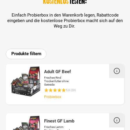
kostenlos
testen:
Einfach Probierbox in den Warenkorb legen, Rabattcode
eingeben und die kostenlose Probierbox macht sich auf den
Weg zu Dir.
Produkte filtern
Adult GF Beef
Frisches Rind
Trockenfutter ohne
Getreide
Durchschnittliche Bewertung 4.9 von 5 Stern
5,0 (20)
Probierbox
Finest GF Lamb
Frisches Lamm