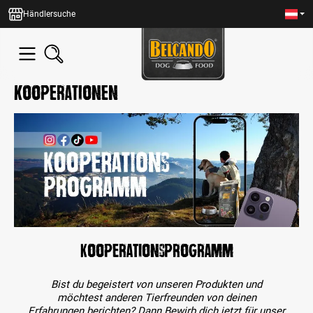
alt springen
Händlersuche
kooperationen
Kooperationsprogramm
Bist du begeistert von unseren Produkten und
möchtest anderen Tierfreunden von deinen
Erfahrungen berichten? Dann Bewirb dich jetzt für unser