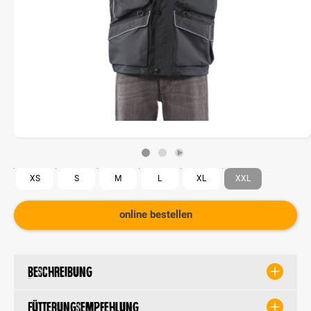
XS
S
M
L
XL
XXL
online bestellen
Beschreibung
Fütterungsempfehlung