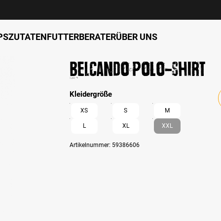
PS
ZUTATEN
FUTTERBERATER
ÜBER UNS
BELCANDO Polo-Shirt
auswählen
Kleidergröße
XS
S
M
L
XL
XXL
Artikelnummer:
59386606