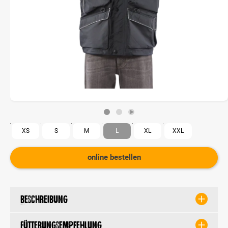
XS
S
M
L
XL
XXL
online bestellen
Beschreibung
Fütterungsempfehlung