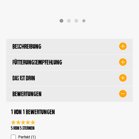
Beschreibung
Fütterungsempfehlung
Das ist drin
Bewertungen
1 von 1 Bewertungen
Durchschnittliche Bewertung 5 von 5 Sternen
5 von 5 Sternen
Perfekt (1)