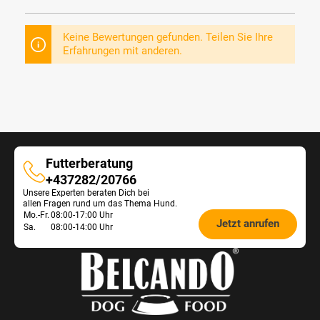
Keine Bewertungen gefunden. Teilen Sie Ihre
Erfahrungen mit anderen.
Futterberatung
Futterberatung
+437282/20766
Unsere Experten beraten Dich bei
allen Fragen rund um das Thema Hund.
Öffnungszeiten
Mo.-Fr.
08:00-17:00 Uhr
Jetzt anrufen
Sa.
08:00-14:00 Uhr
Futterberatung: