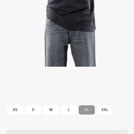
XS
S
M
L
XL
XXL