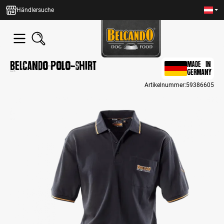
alt springen
Händlersuche
BELCANDO Polo-Shirt
MADE IN
GERMANY
Artikelnummer:
59386605
Bildergalerie überspringen