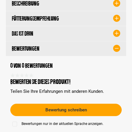
Beschreibung
Fütterungsempfehlung
Das ist drin
Bewertungen
0 von 0 Bewertungen
Durchschnittliche Bewertung 0 von 5 Sternen
Bewerten Sie dieses Produkt!
Teilen Sie Ihre Erfahrungen mit anderen Kunden.
Bewertung schreiben
Bewertungen nur in der aktuellen Sprache anzeigen.