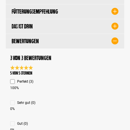
Fütterungsempfehlung
Das ist drin
Bewertungen
3 von 3 Bewertungen
Durchschnittliche Bewertung 5 von 5 Sternen
5 von 5 Sternen
Perfekt (3)
100%
Sehr gut (0)
0%
Gut (0)
0%