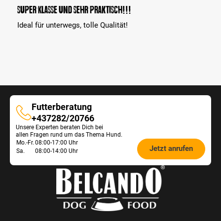
Bewertung mit 5 von 5 Sternen
Super Klasse und sehr praktisch!!!
Ideal für unterwegs, tolle Qualität!
Futterberatung
Futterberatung
+437282/20766
Unsere Experten beraten Dich bei
allen Fragen rund um das Thema Hund.
Öffnungszeiten
Mo.-Fr.
08:00-17:00 Uhr
Jetzt anrufen
Sa.
08:00-14:00 Uhr
Futterberatung: